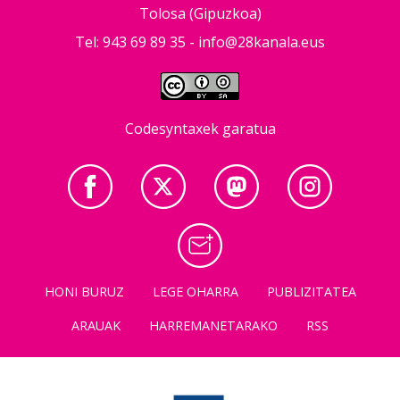
Tolosa (Gipuzkoa)
Tel: 943 69 89 35 -
info@28kanala.eus
Codesyntaxek garatua
HONI BURUZ
LEGE OHARRA
PUBLIZITATEA
ARAUAK
HARREMANETARAKO
RSS