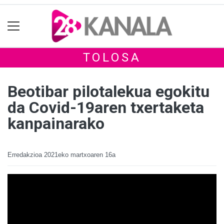
TOLOSA
Beotibar pilotalekua egokitu
da Covid-19aren txertaketa
kanpainarako
Erredakzioa
2021eko martxoaren 16a