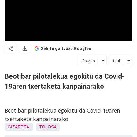
Gehitu gaitzazu Googlen
Entzun
Itzuli
Beotibar pilotalekua egokitu da Covid-
19aren txertaketa kanpainarako
Beotibar pilotalekua egokitu da Covid-19aren
txertaketa kanpainarako
GIZARTEA
TOLOSA