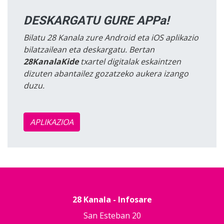
DESKARGATU GURE APPa!
Bilatu 28 Kanala zure Android eta iOS aplikazio
bilatzailean eta deskargatu. Bertan
28KanalaKide
txartel digitalak eskaintzen
dizuten abantailez gozatzeko aukera izango
duzu.
APLIKAZIOA
28 Kanala - Infosare
San Esteban 20