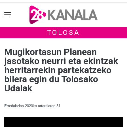
TOLOSA
Mugikortasun Planean
jasotako neurri eta ekintzak
herritarrekin partekatzeko
bilera egin du Tolosako
Udalak
Erredakzioa
2020ko urtarrilaren 31