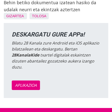
Behin betiko dokumentua izatean hasiko da
udalak neurri eta ekintzak aztertzen
GIZARTEA
TOLOSA
DESKARGATU GURE APPa!
Bilatu 28 Kanala zure Android eta iOS aplikazio
bilatzailean eta deskargatu. Bertan
28KanalaKide
txartel digitalak eskaintzen
dizuten abantailez gozatzeko aukera izango
duzu.
APLIKAZIOA