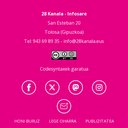
28 Kanala - Infosare
San Esteban 20
Tolosa (Gipuzkoa)
Tel: 943 69 89 35 -
info@28kanala.eus
Codesyntaxek garatua
HONI BURUZ
LEGE OHARRA
PUBLIZITATEA