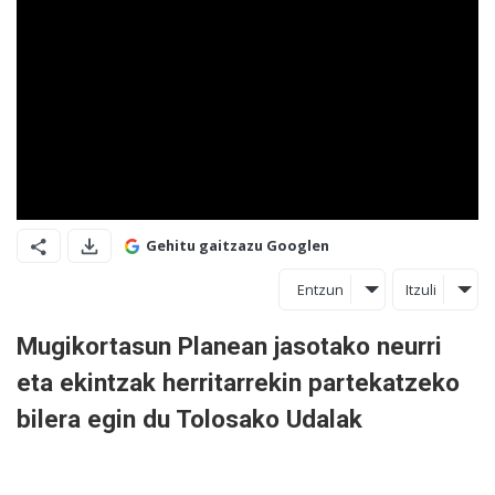
Gehitu gaitzazu Googlen
Entzun
Itzuli
Mugikortasun Planean jasotako neurri
eta ekintzak herritarrekin partekatzeko
bilera egin du Tolosako Udalak