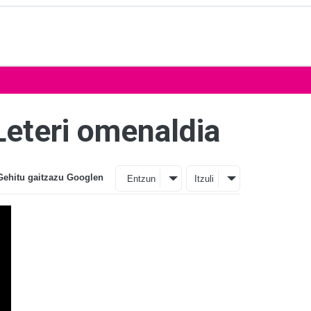
Leteri omenaldia
Gehitu gaitzazu Googlen
Entzun
Itzuli