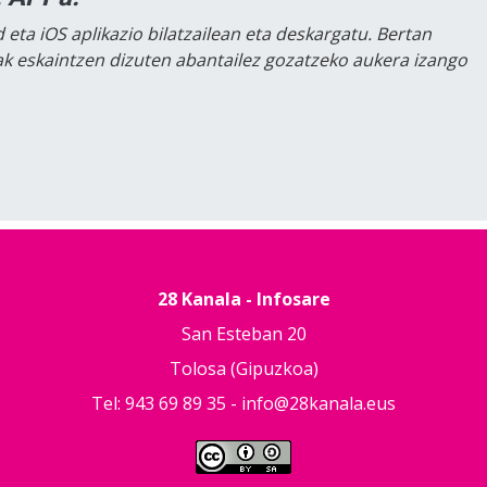
 eta iOS aplikazio bilatzailean eta deskargatu. Bertan
lak eskaintzen dizuten abantailez gozatzeko aukera izango
28 Kanala - Infosare
San Esteban 20
Tolosa (Gipuzkoa)
Tel: 943 69 89 35 -
info@28kanala.eus