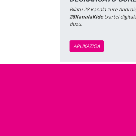
Bilatu 28 Kanala zure Android
28KanalaKide
txartel digita
duzu.
APLIKAZIOA