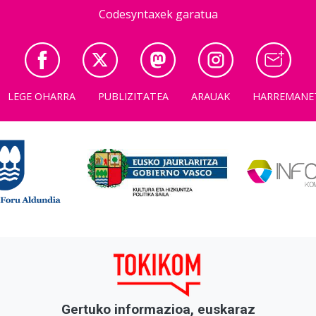
Codesyntaxek garatua
LEGE OHARRA
PUBLIZITATEA
ARAUAK
HARREMANE
Gertuko informazioa, euskaraz