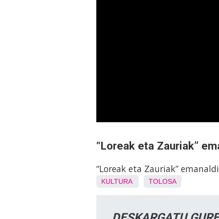
“Loreak eta Zauriak” em
“Loreak eta Zauriak” emanaldi
KULTURA
TOLOSA
DESKARGATU GURE