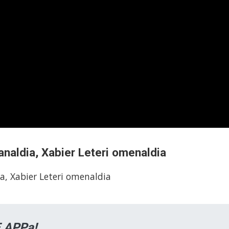
analdia, Xabier Leteri omenaldia
a, Xabier Leteri omenaldia
 APPa!