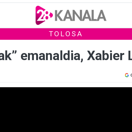
TOLOSA
ak” emanaldia, Xabier 