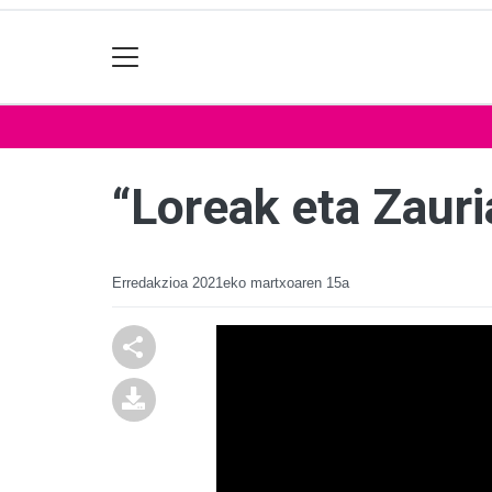
“Loreak eta Zauri
Erredakzioa
2021eko martxoaren 15a