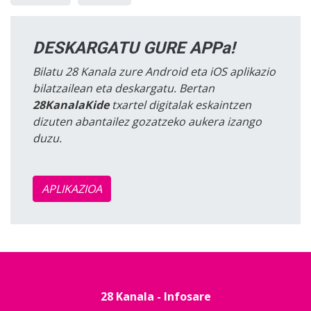
DESKARGATU GURE APPa!
Bilatu 28 Kanala zure Android eta iOS aplikazio
bilatzailean eta deskargatu. Bertan
28KanalaKide
txartel digitalak eskaintzen
dizuten abantailez gozatzeko aukera izango
duzu.
APLIKAZIOA
28 Kanala - Infosare