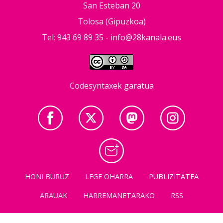
San Esteban 20
Tolosa (Gipuzkoa)
Tel: 943 69 89 35 -
info@28kanala.eus
Codesyntaxek garatua
HONI BURUZ
LEGE OHARRA
PUBLIZITATEA
ARAUAK
HARREMANETARAKO
RSS