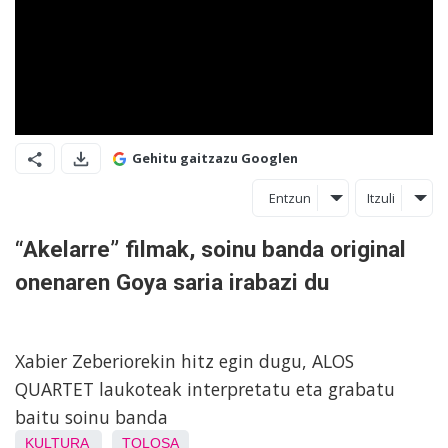
Gehitu gaitzazu Googlen
Entzun
Itzuli
“Akelarre” filmak, soinu banda original
onenaren Goya saria irabazi du
Xabier Zeberiorekin hitz egin dugu, ALOS
QUARTET laukoteak interpretatu eta grabatu
baitu soinu banda
KULTURA
TOLOSA