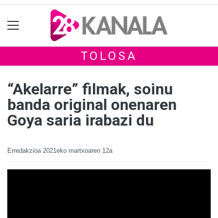
TOLOSA
“Akelarre” filmak, soinu
banda original onenaren
Goya saria irabazi du
Erredakzioa
2021eko martxoaren 12a