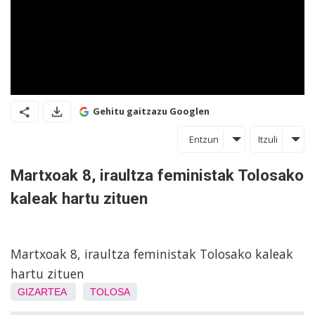
Gehitu gaitzazu Googlen
Entzun
Itzuli
Martxoak 8, iraultza feministak Tolosako
kaleak hartu zituen
Martxoak 8, iraultza feministak Tolosako kaleak
hartu zituen
GIZARTEA
TOLOSA