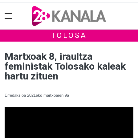
TOLOSA
Martxoak 8, iraultza
feministak Tolosako kaleak
hartu zituen
Erredakzioa
2021eko martxoaren 9a