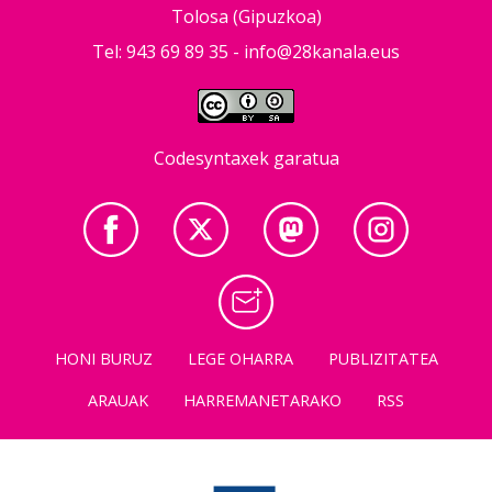
Tolosa (Gipuzkoa)
Tel: 943 69 89 35 -
info@28kanala.eus
Codesyntaxek garatua
HONI BURUZ
LEGE OHARRA
PUBLIZITATEA
ARAUAK
HARREMANETARAKO
RSS