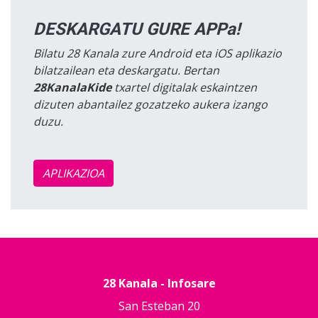
DESKARGATU GURE APPa!
Bilatu 28 Kanala zure Android eta iOS aplikazio
bilatzailean eta deskargatu. Bertan
28KanalaKide
txartel digitalak eskaintzen
dizuten abantailez gozatzeko aukera izango
duzu.
APLIKAZIOA
28 Kanala - Infosare
San Esteban 20