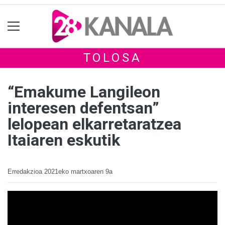
TOLOSA
“Emakume Langileon
interesen defentsan”
lelopean elkarretaratzea
Itaiaren eskutik
Erredakzioa
2021eko martxoaren 9a