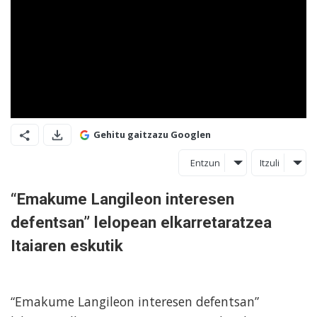
Gehitu gaitzazu Googlen
Entzun
Itzuli
“Emakume Langileon interesen
defentsan” lelopean elkarretaratzea
Itaiaren eskutik
“Emakume Langileon interesen defentsan”