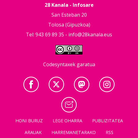
28 Kanala - Infosare
San Esteban 20
Tolosa (Gipuzkoa)
Tel: 943 69 89 35 -
info@28kanala.eus
Codesyntaxek garatua
HONI BURUZ
LEGE OHARRA
PUBLIZITATEA
ARAUAK
HARREMANETARAKO
RSS