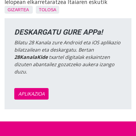
lelopean elkarretaratzea Itaiaren eskutik
GIZARTEA
TOLOSA
DESKARGATU GURE APPa!
Bilatu 28 Kanala zure Android eta iOS aplikazio
bilatzailean eta deskargatu. Bertan
28KanalaKide
txartel digitalak eskaintzen
dizuten abantailez gozatzeko aukera izango
duzu.
APLIKAZIOA