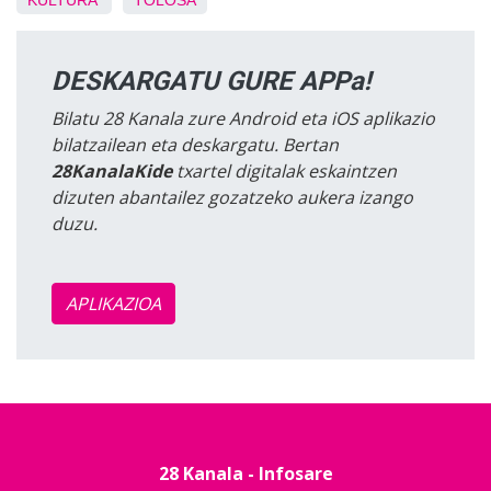
KULTURA
TOLOSA
DESKARGATU GURE APPa!
Bilatu 28 Kanala zure Android eta iOS aplikazio
bilatzailean eta deskargatu. Bertan
28KanalaKide
txartel digitalak eskaintzen
dizuten abantailez gozatzeko aukera izango
duzu.
APLIKAZIOA
28 Kanala - Infosare