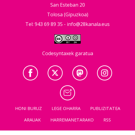
San Esteban 20
Tolosa (Gipuzkoa)
Tel: 943 69 89 35 -
info@28kanala.eus
Codesyntaxek garatua
HONI BURUZ
LEGE OHARRA
PUBLIZITATEA
ARAUAK
HARREMANETARAKO
RSS