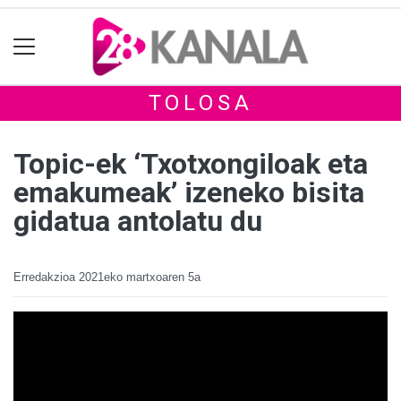
TOLOSA
Topic-ek ‘Txotxongiloak eta
emakumeak’ izeneko bisita
gidatua antolatu du
Erredakzioa
2021eko martxoaren 5a