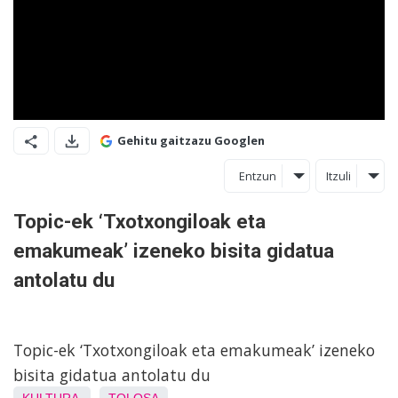
Gehitu gaitzazu Googlen
Entzun
Itzuli
Topic-ek ‘Txotxongiloak eta
emakumeak’ izeneko bisita gidatua
antolatu du
Topic-ek ‘Txotxongiloak eta emakumeak’ izeneko
bisita gidatua antolatu du