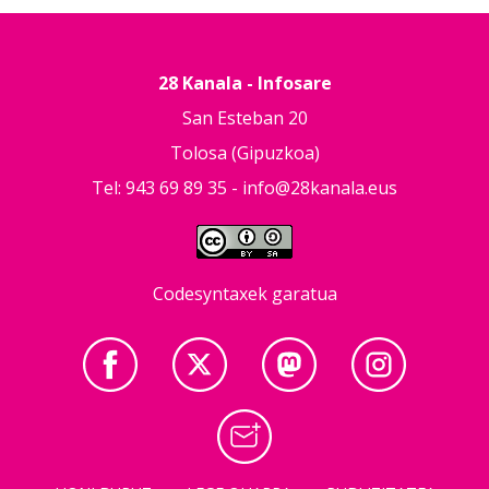
28 Kanala - Infosare
San Esteban 20
Tolosa (Gipuzkoa)
Tel: 943 69 89 35 -
info@28kanala.eus
Codesyntaxek garatua