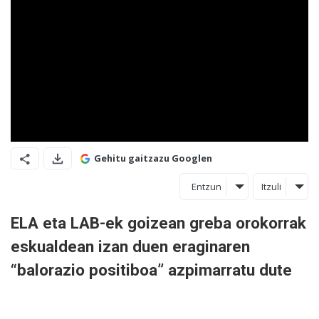
Gehitu gaitzazu Googlen
Entzun
Itzuli
ELA eta LAB-ek goizean greba orokorrak
eskualdean izan duen eraginaren
“balorazio positiboa” azpimarratu dute