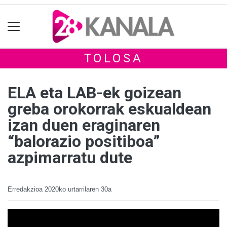
TOLOSA
ELA eta LAB-ek goizean
greba orokorrak eskualdean
izan duen eraginaren
“balorazio positiboa”
azpimarratu dute
Erredakzioa
2020ko urtarrilaren 30a