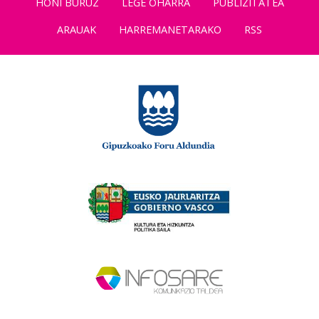
HONI BURUZ
LEGE OHARRA
PUBLIZITATEA
ARAUAK
HARREMANETARAKO
RSS