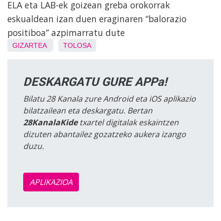
ELA eta LAB-ek goizean greba orokorrak
eskualdean izan duen eraginaren “balorazio
positiboa” azpimarratu dute
GIZARTEA
TOLOSA
DESKARGATU GURE APPa!
Bilatu 28 Kanala zure Android eta iOS aplikazio
bilatzailean eta deskargatu. Bertan
28KanalaKide
txartel digitalak eskaintzen
dizuten abantailez gozatzeko aukera izango
duzu.
APLIKAZIOA