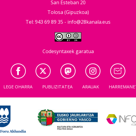
San Esteban 20
Tolosa (Gipuzkoa)
Tel: 943 69 89 35 -
info@28kanala.eus
Codesyntaxek garatua
LEGE OHARRA
PUBLIZITATEA
ARAUAK
HARREMANE