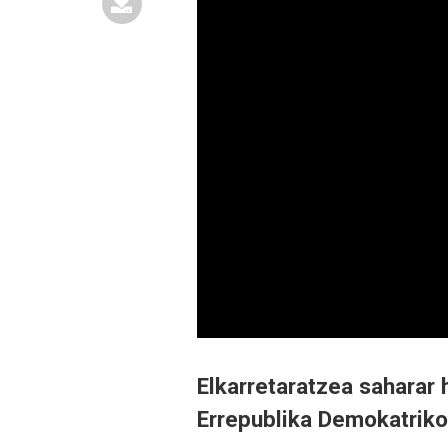
Elkarretaratzea saharar 
Errepublika Demokatriko