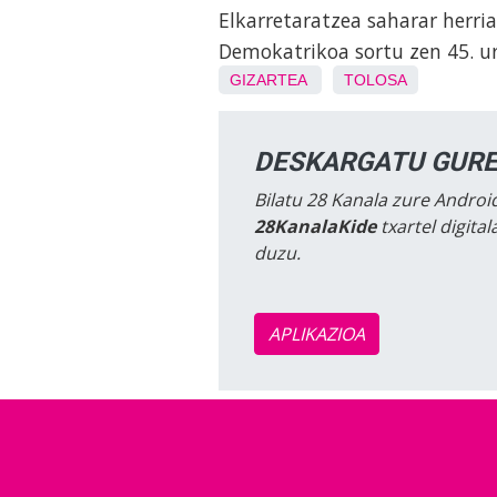
Elkarretaratzea saharar herri
Demokatrikoa sortu zen 45. u
GIZARTEA
TOLOSA
DESKARGATU GURE
Bilatu 28 Kanala zure Android
28KanalaKide
txartel digita
duzu.
APLIKAZIOA