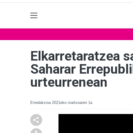
Elkarretaratzea s
Saharar Errepubl
urteurrenean
Erredakzioa
2021eko martxoaren 1a