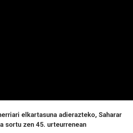
herriari elkartasuna adierazteko, Saharar
a sortu zen 45. urteurrenean