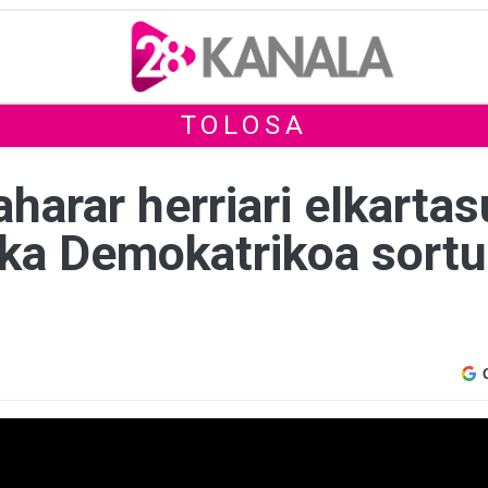
TOLOSA
aharar herriari elkarta
ika Demokatrikoa sortu