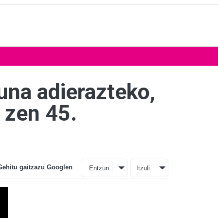
suna adierazteko,
 zen 45.
Gehitu gaitzazu Googlen
Entzun
Itzuli