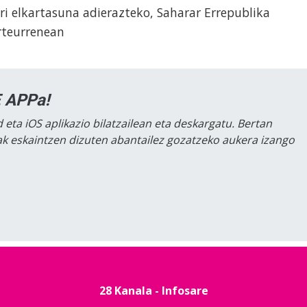
ari elkartasuna adierazteko, Saharar Errepublika
rteurrenean
 APPa!
 eta iOS aplikazio bilatzailean eta deskargatu. Bertan
lak eskaintzen dizuten abantailez gozatzeko aukera izango
28 Kanala - Infosare