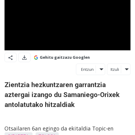
Gehitu gaitzazu Googlen
Entzun
Itzuli
Zientzia hezkuntzaren garrantzia
aztergai izango du Samaniego-Orixek
antolatutako hitzaldiak
Otsailaren 6an egingo da ekitaldia Topic-en