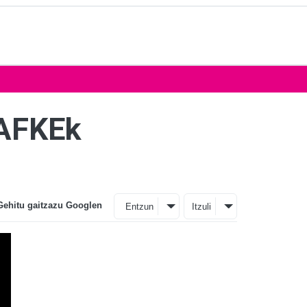
 AFKEk
Gehitu gaitzazu Googlen
Entzun
Itzuli