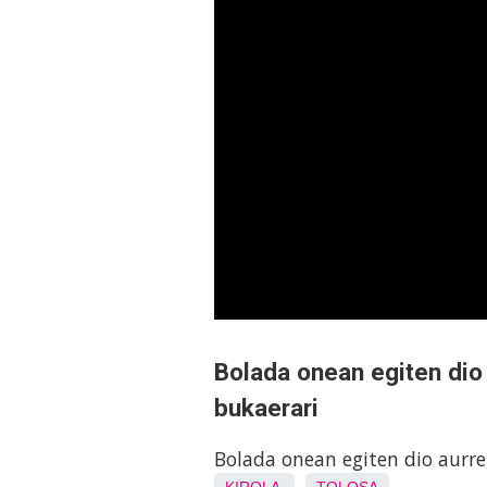
Bolada onean egiten dio
bukaerari
Bolada onean egiten dio aurre