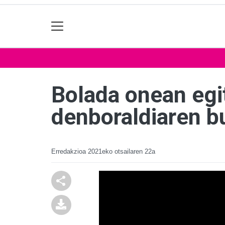
Bolada onean egi
denboraldiaren b
Erredakzioa
2021eko otsailaren 22a