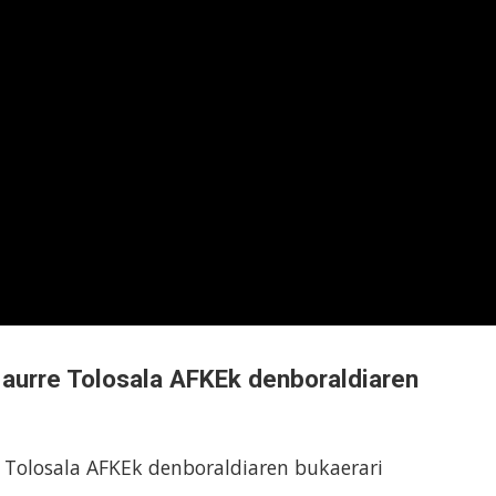
 aurre Tolosala AFKEk denboraldiaren
 Tolosala AFKEk denboraldiaren bukaerari