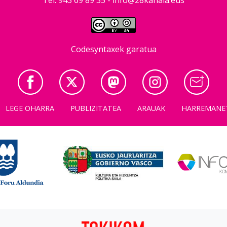
Codesyntaxek garatua
LEGE OHARRA
PUBLIZITATEA
ARAUAK
HARREMANE