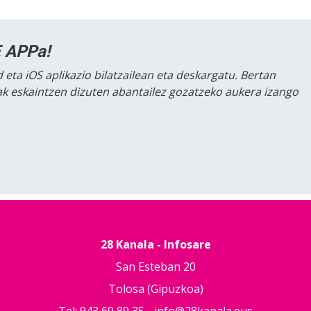
 APPa!
 eta iOS aplikazio bilatzailean eta deskargatu. Bertan
lak eskaintzen dizuten abantailez gozatzeko aukera izango
28 Kanala - Infosare
San Esteban 20
Tolosa (Gipuzkoa)
Tel: 943 69 89 35 -
info@28kanala.eus