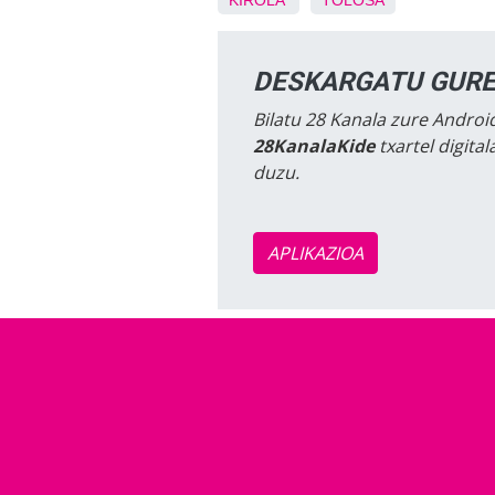
KIROLA
TOLOSA
DESKARGATU GURE
Bilatu 28 Kanala zure Android
28KanalaKide
txartel digita
duzu.
APLIKAZIOA