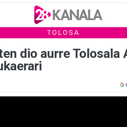
TOLOSA
ten dio aurre Tolosala
ukaerari