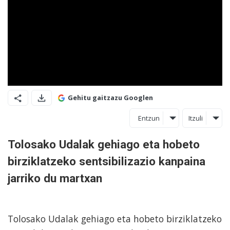
Gehitu gaitzazu Googlen
Entzun
Itzuli
Tolosako Udalak gehiago eta hobeto
birziklatzeko sentsibilizazio kanpaina
jarriko du martxan
Tolosako Udalak gehiago eta hobeto birziklatzeko