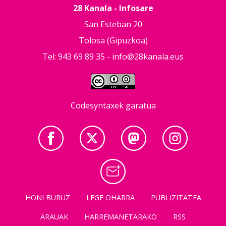
28 Kanala - Infosare
San Esteban 20
Tolosa (Gipuzkoa)
Tel: 943 69 89 35 -
info@28kanala.eus
Codesyntaxek garatua
HONI BURUZ
LEGE OHARRA
PUBLIZITATEA
ARAUAK
HARREMANETARAKO
RSS