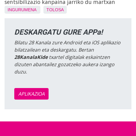
sentsibilizazio kanpaina jarriko du martxan
INGURUMENA
TOLOSA
DESKARGATU GURE APPa!
Bilatu 28 Kanala zure Android eta iOS aplikazio
bilatzailean eta deskargatu. Bertan
28KanalaKide
txartel digitalak eskaintzen
dizuten abantailez gozatzeko aukera izango
duzu.
APLIKAZIOA