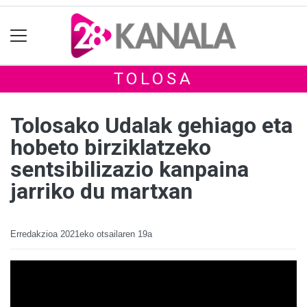
TOLOSA
Tolosako Udalak gehiago eta
hobeto birziklatzeko
sentsibilizazio kanpaina
jarriko du martxan
Erredakzioa
2021eko otsailaren 19a