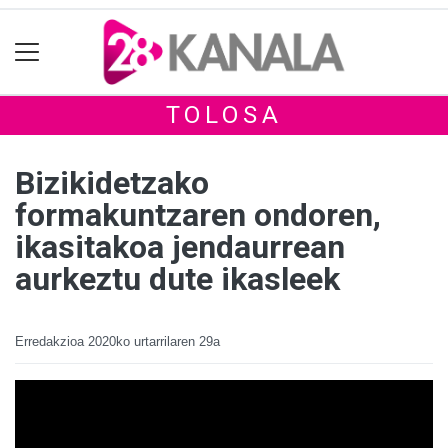
TOLOSA
Bizikidetzako
formakuntzaren ondoren,
ikasitakoa jendaurrean
aurkeztu dute ikasleek
Erredakzioa
2020ko urtarrilaren 29a