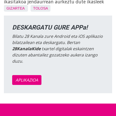
ikasitakoa jendaurrean aurkeztu dute ikasleek
GIZARTEA
TOLOSA
DESKARGATU GURE APPa!
Bilatu 28 Kanala zure Android eta iOS aplikazio
bilatzailean eta deskargatu. Bertan
28KanalaKide
txartel digitalak eskaintzen
dizuten abantailez gozatzeko aukera izango
duzu.
APLIKAZIOA