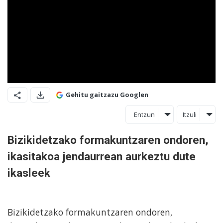
Gehitu gaitzazu Googlen
Entzun
Itzuli
Bizikidetzako formakuntzaren ondoren,
ikasitakoa jendaurrean aurkeztu dute
ikasleek
Bizikidetzako formakuntzaren ondoren,