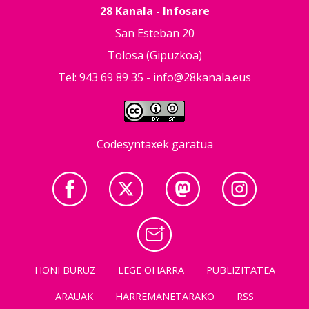
28 Kanala - Infosare
San Esteban 20
Tolosa (Gipuzkoa)
Tel: 943 69 89 35 -
info@28kanala.eus
Codesyntaxek garatua
HONI BURUZ
LEGE OHARRA
PUBLIZITATEA
ARAUAK
HARREMANETARAKO
RSS