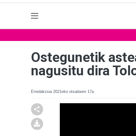
Ostegunetik astea
nagusitu dira Tol
Erredakzioa
2021eko otsailaren 17a