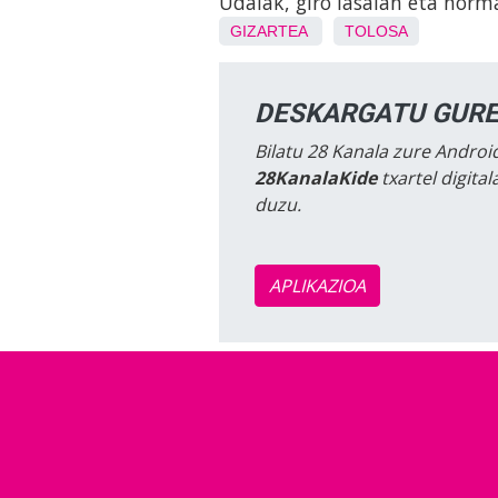
Udalak, giro lasaian eta nor
GIZARTEA
TOLOSA
DESKARGATU GURE
Bilatu 28 Kanala zure Android
28KanalaKide
txartel digita
duzu.
APLIKAZIOA