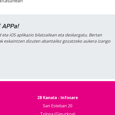
maltasunean
 APPa!
 eta iOS aplikazio bilatzailean eta deskargatu. Bertan
lak eskaintzen dizuten abantailez gozatzeko aukera izango
28 Kanala - Infosare
San Esteban 20
Tolosa (Gipuzkoa)