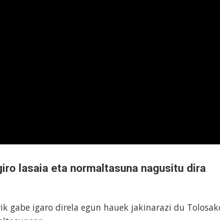
iro lasaia eta normaltasuna nagusitu dira
irik gabe igaro direla egun hauek jakinarazi du Tolosak