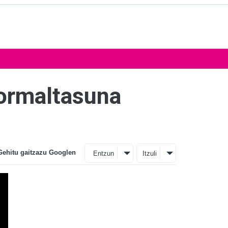
normaltasuna
Gehitu gaitzazu Googlen
Entzun
Itzuli