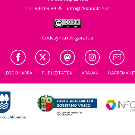
Tel: 943 69 89 35 -
info@28kanala.eus
Codesyntaxek garatua
LEGE OHARRA
PUBLIZITATEA
ARAUAK
HARREMANE