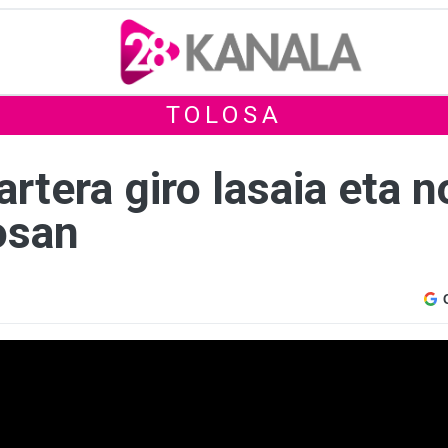
TOLOSA
rtera giro lasaia eta 
osan