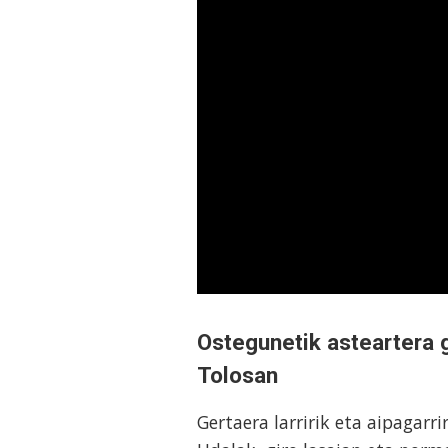
Ostegunetik asteartera g
Tolosan
Gertaera larririk eta aipagarr