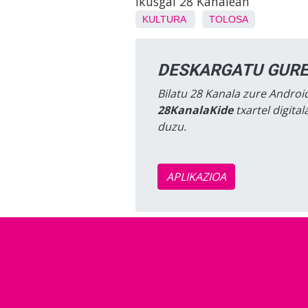
ikusgai 28 Kanalean
KULTURA
TOLOSA
DESKARGATU GURE
Bilatu 28 Kanala zure Android
28KanalaKide
txartel digita
duzu.
APLIKAZIOA