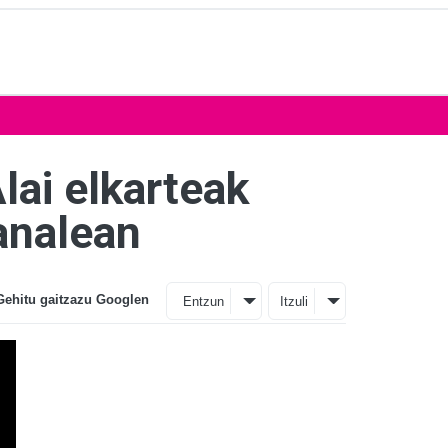
ai elkarteak
analean
Gehitu gaitzazu Googlen
Entzun
Itzuli