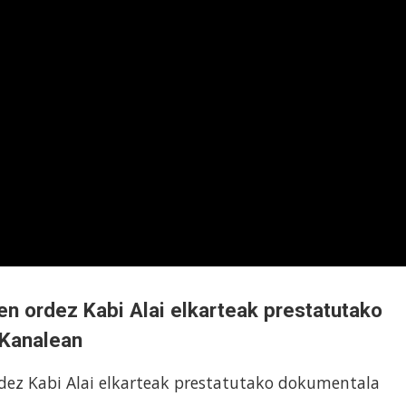
n ordez Kabi Alai elkarteak prestatutako
 Kanalean
ez Kabi Alai elkarteak prestatutako dokumentala