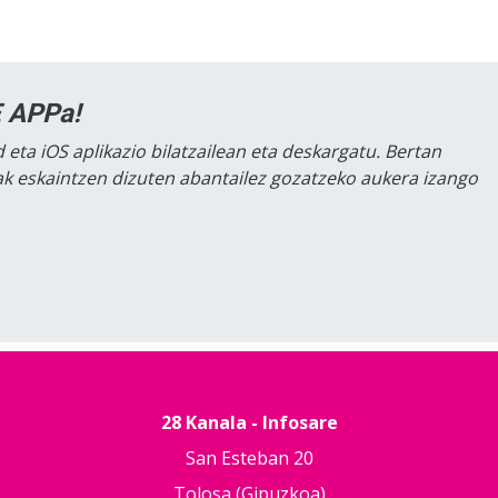
 APPa!
 eta iOS aplikazio bilatzailean eta deskargatu. Bertan
lak eskaintzen dizuten abantailez gozatzeko aukera izango
28 Kanala - Infosare
San Esteban 20
Tolosa (Gipuzkoa)