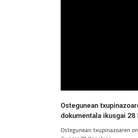
Ostegunean txupinazoare
dokumentala ikusgai 28
Ostegunean txupinazoaren ord