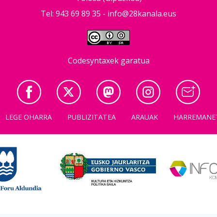
Tel: 943 69 89 35 -
info@28kanala.eus
Codesyntaxek garatua
LEGE OHARRA
PUBLIZITATEA
ARAUAK
HARREMANE