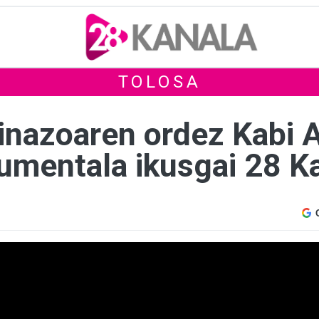
TOLOSA
nazoaren ordez Kabi Al
umentala ikusgai 28 K