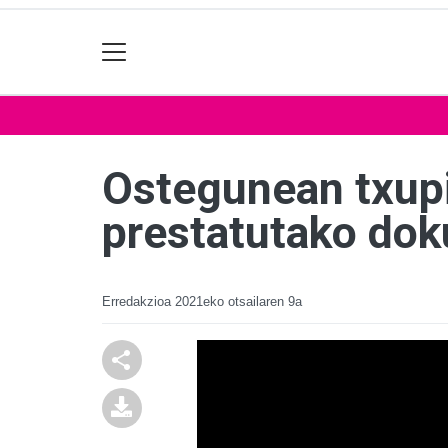
Ostegunean txupi
prestatutako dok
Erredakzioa
2021eko otsailaren 9a