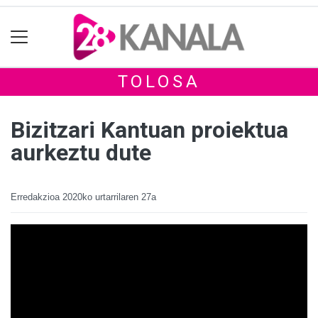
TOLOSA
Bizitzari Kantuan proiektua
aurkeztu dute
Erredakzioa
2020ko urtarrilaren 27a