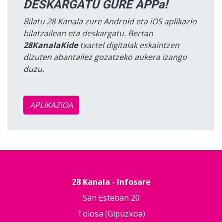
DESKARGATU GURE APPa!
Bilatu 28 Kanala zure Android eta iOS aplikazio
bilatzailean eta deskargatu. Bertan
28KanalaKide
txartel digitalak eskaintzen
dizuten abantailez gozatzeko aukera izango
duzu.
APLIKAZIOA
28 Kanala - Infosare
San Esteban 20
Tolosa (Gipuzkoa)