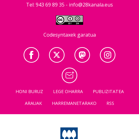
Tel: 943 69 89 35 -
info@28kanala.eus
Codesyntaxek garatua
HONI BURUZ
LEGE OHARRA
PUBLIZITATEA
ARAUAK
HARREMANETARAKO
RSS