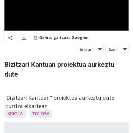
Gehitu gaitzazu Googlen
Entzun
Itzuli
Bizitzari Kantuan proiektua aurkeztu
dute
"Bizitzari Kantuan" proiektua aurkeztu dute
Iturriza elkartean
KIROLA
TOLOSA