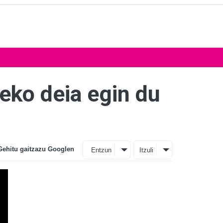
zeko deia egin du
Gehitu gaitzazu Googlen
Entzun
Itzuli