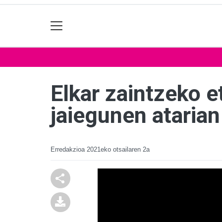
Elkar zaintzeko e
jaiegunen ataria
Erredakzioa
2021eko otsailaren 2a