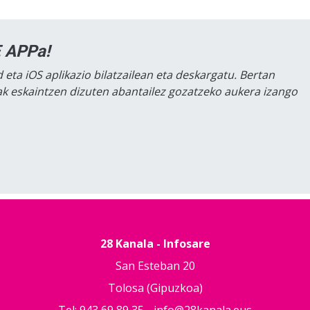
 APPa!
 eta iOS aplikazio bilatzailean eta deskargatu. Bertan
lak eskaintzen dizuten abantailez gozatzeko aukera izango
28 Kanala - Infosare
San Esteban 20
Tolosa (Gipuzkoa)
Tel: 943 69 89 35 -
info@28kanala.eus