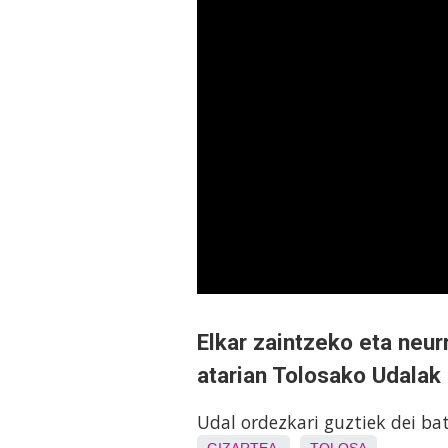
Elkar zaintzeko eta neur
atarian Tolosako Udalak
Udal ordezkari guztiek dei ba