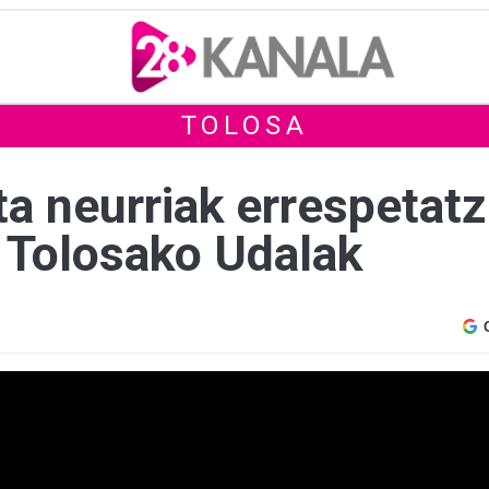
TOLOSA
ta neurriak errespetat
n Tolosako Udalak