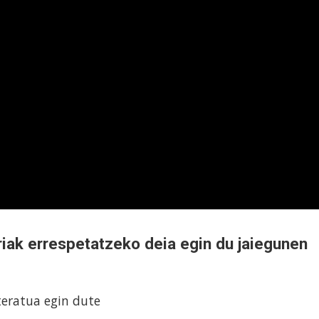
riak errespetatzeko deia egin du jaiegunen
teratua egin dute