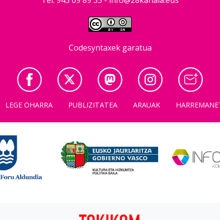
Codesyntaxek garatua
LEGE OHARRA
PUBLIZITATEA
ARAUAK
HARREMANE