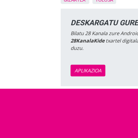
GIZARTEA
TOLOSA
DESKARGATU GURE
Bilatu 28 Kanala zure Android
28KanalaKide
txartel digita
duzu.
APLIKAZIOA