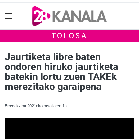
TOLOSA
Jaurtiketa libre baten
ondoren hiruko jaurtiketa
batekin lortu zuen TAKEk
merezitako garaipena
Erredakzioa
2021eko otsailaren 1a