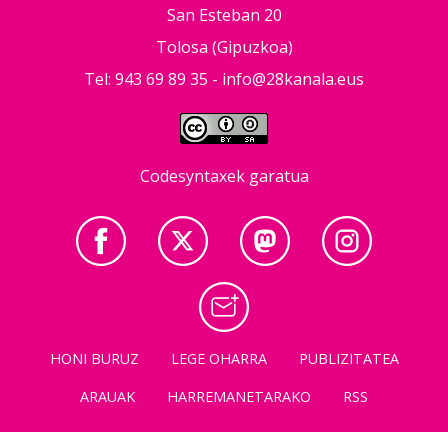
San Esteban 20
Tolosa (Gipuzkoa)
Tel: 943 69 89 35 -
info@28kanala.eus
Codesyntaxek garatua
HONI BURUZ
LEGE OHARRA
PUBLIZITATEA
ARAUAK
HARREMANETARAKO
RSS