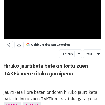
Gehitu gaitzazu Googlen
Entzun
Itzuli
Hiruko jaurtiketa batekin lortu zuen
TAKEk merezitako garaipena
Jaurtiketa libre baten ondoren hiruko jaurtiketa
batekin lortu zuen TAKEk merezitako garaipena
KIROLA
TOLOSA