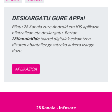
DESKARGATU GURE APPa!
Bilatu 28 Kanala zure Android eta iOS aplikazio
bilatzailean eta deskargatu. Bertan
28KanalaKide
txartel digitalak eskaintzen
dizuten abantailez gozatzeko aukera izango
duzu.
APLIKAZIOA
28 Kanala - Infosare