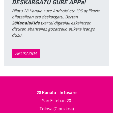
DESKARGATU GURE APPa!
Bilatu 28 Kanala zure Android eta iOS aplikazio
bilatzailean eta deskargatu. Bertan
28KanalaKide
txartel digitalak eskaintzen
dizuten abantailez gozatzeko aukera izango
duzu.
APLIKAZIOA
28 Kanala - Infosare
San Esteban 20
Tolosa (Gipuzkoa)