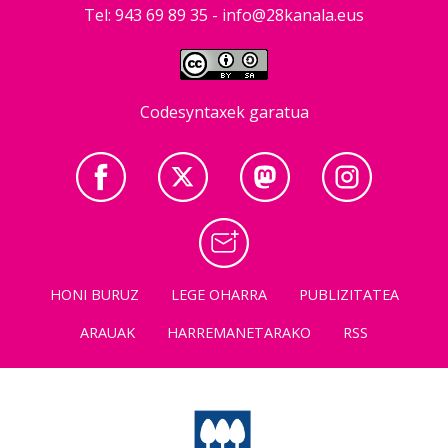
Tel: 943 69 89 35 -
info@28kanala.eus
Codesyntaxek garatua
HONI BURUZ
LEGE OHARRA
PUBLIZITATEA
ARAUAK
HARREMANETARAKO
RSS