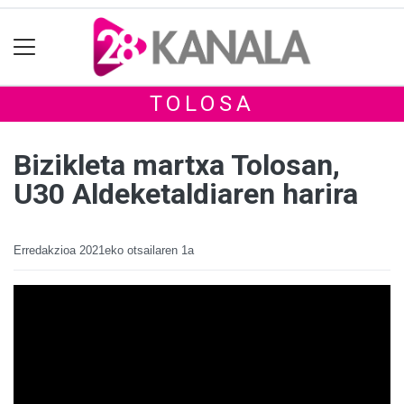
TOLOSA
Bizikleta martxa Tolosan,
U30 Aldeketaldiaren harira
Erredakzioa
2021eko otsailaren 1a