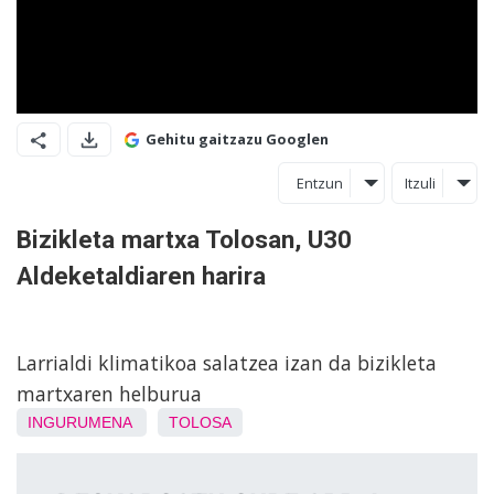
Gehitu gaitzazu Googlen
Entzun
Itzuli
Bizikleta martxa Tolosan, U30
Aldeketaldiaren harira
Larrialdi klimatikoa salatzea izan da bizikleta
martxaren helburua
INGURUMENA
TOLOSA