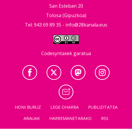
San Esteban 20
Tolosa (Gipuzkoa)
Tel: 943 69 89 35 -
info@28kanala.eus
Codesyntaxek garatua
HONI BURUZ
LEGE OHARRA
PUBLIZITATEA
ARAUAK
HARREMANETARAKO
RSS