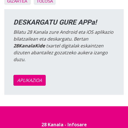
GIZARTEA
TOLOSA
DESKARGATU GURE APPa!
Bilatu 28 Kanala zure Android eta iOS aplikazio
bilatzailean eta deskargatu. Bertan
28KanalaKide
txartel digitalak eskaintzen
dizuten abantailez gozatzeko aukera izango
duzu.
APLIKAZIOA
28 Kanala - Infosare