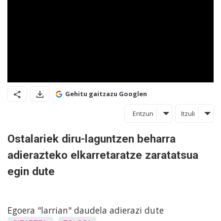
Gehitu gaitzazu Googlen
Entzun
Itzuli
Ostalariek diru-laguntzen beharra
adierazteko elkarretaratze zaratatsua
egin dute
Egoera "larrian" daudela adierazi dute