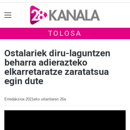
TOLOSA
Ostalariek diru-laguntzen
beharra adierazteko
elkarretaratze zaratatsua
egin dute
Erredakzioa
2021eko urtarrilaren 26a