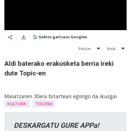
Gehitu gaitzazu Googlen
Entzun
Itzuli
Aldi baterako erakusketa berria ireki
dute Topic-en
Maiatzaren 30era bitartean egongo da ikusgai
KULTURA
TOLOSA
DESKARGATU GURE APPa!