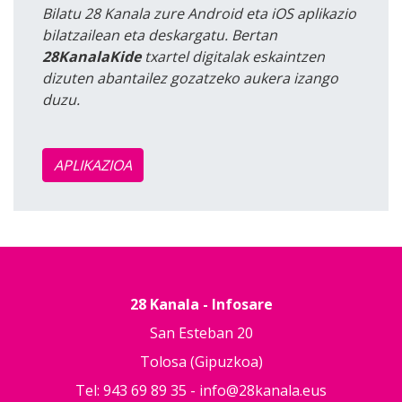
Bilatu 28 Kanala zure Android eta iOS aplikazio
bilatzailean eta deskargatu. Bertan
28KanalaKide
txartel digitalak eskaintzen
dizuten abantailez gozatzeko aukera izango
duzu.
APLIKAZIOA
28 Kanala - Infosare
San Esteban 20
Tolosa (Gipuzkoa)
Tel: 943 69 89 35 -
info@28kanala.eus