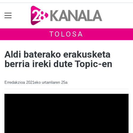
TOLOSA
Aldi baterako erakusketa
berria ireki dute Topic-en
Erredakzioa
2021eko urtarrilaren 25a