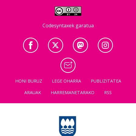
Codesyntaxek garatua
HONI BURUZ
LEGE OHARRA
PUBLIZITATEA
ARAUAK
HARREMANETARAKO
RSS