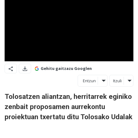
Gehitu gaitzazu Googlen
Entzun
Itzuli
Tolosatzen aliantzan, herritarrek eginiko
zenbait proposamen aurrekontu
proiektuan txertatu ditu Tolosako Udalak