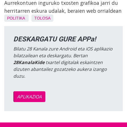
Aurrekontuen inguruko txosten grafikoa jarri du
herritarren eskura udalak, beraien web orrialdean
POLITIKA
TOLOSA
DESKARGATU GURE APPa!
Bilatu 28 Kanala zure Android eta iOS aplikazio
bilatzailean eta deskargatu. Bertan
28KanalaKide
txartel digitalak eskaintzen
dizuten abantailez gozatzeko aukera izango
duzu.
APLIKAZIOA