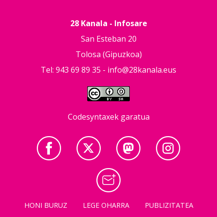
28 Kanala - Infosare
San Esteban 20
Tolosa (Gipuzkoa)
Tel: 943 69 89 35 -
info@28kanala.eus
Codesyntaxek garatua
HONI BURUZ
LEGE OHARRA
PUBLIZITATEA