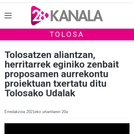
TOLOSA
Tolosatzen aliantzan,
herritarrek eginiko zenbait
proposamen aurrekontu
proiektuan txertatu ditu
Tolosako Udalak
Erredakzioa
2021eko urtarrilaren 20a