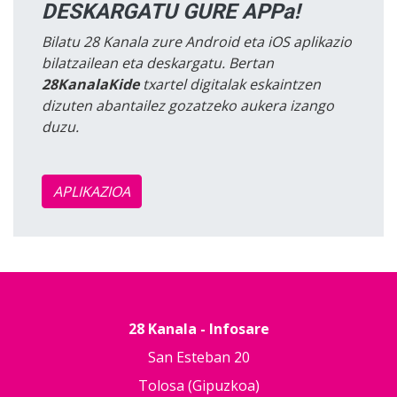
DESKARGATU GURE APPa!
Bilatu 28 Kanala zure Android eta iOS aplikazio
bilatzailean eta deskargatu. Bertan
28KanalaKide
txartel digitalak eskaintzen
dizuten abantailez gozatzeko aukera izango
duzu.
APLIKAZIOA
28 Kanala - Infosare
San Esteban 20
Tolosa (Gipuzkoa)