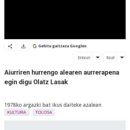
Gehitu gaitzazu Googlen
Entzun
Itzuli
Aiurriren hurrengo alearen aurrerapena
egin digu Olatz Lasak
1978ko argazki bat ikus daiteke azalean
KULTURA
TOLOSA