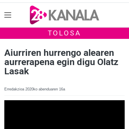
TOLOSA
Aiurriren hurrengo alearen
aurrerapena egin digu Olatz
Lasak
Erredakzioa
2020ko abenduaren 16a