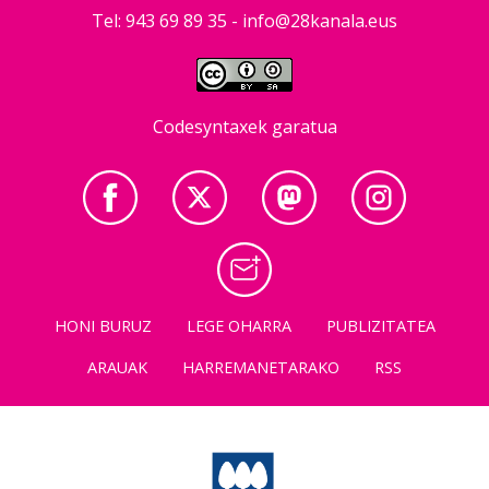
Tel: 943 69 89 35 -
info@28kanala.eus
Codesyntaxek garatua
HONI BURUZ
LEGE OHARRA
PUBLIZITATEA
ARAUAK
HARREMANETARAKO
RSS