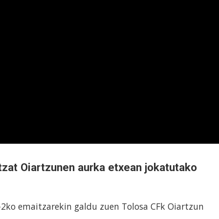
tzat Oiartzunen aurka etxean jokatutako
1-2ko emaitzarekin galdu zuen Tolosa CFk Oiartzun