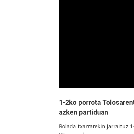
1-2ko porrota Tolosaren
azken partiduan
Bolada txarrarekin jarraituz 