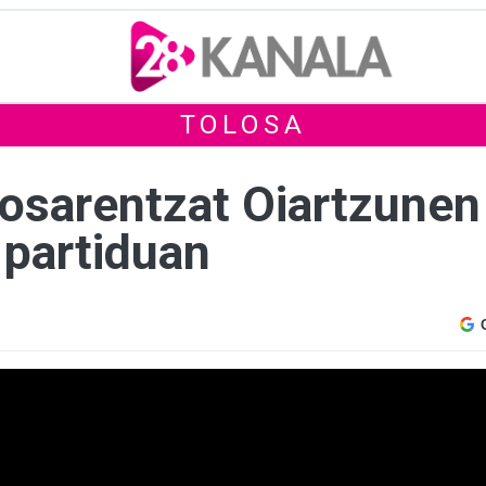
TOLOSA
losarentzat Oiartzunen
 partiduan