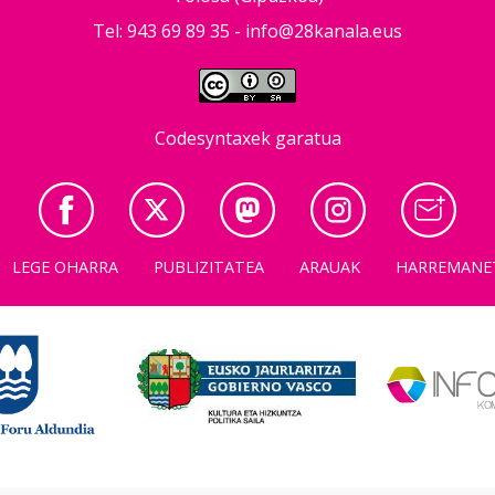
Tel: 943 69 89 35 -
info@28kanala.eus
Codesyntaxek garatua
LEGE OHARRA
PUBLIZITATEA
ARAUAK
HARREMANE