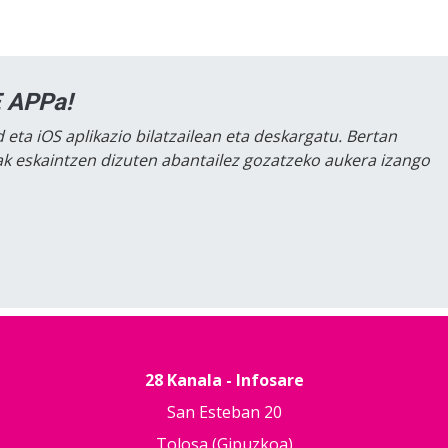
 APPa!
 eta iOS aplikazio bilatzailean eta deskargatu. Bertan
lak eskaintzen dizuten abantailez gozatzeko aukera izango
28 Kanala - Infosare
San Esteban 20
Tolosa (Gipuzkoa)