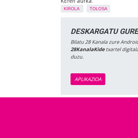
KEren aurka.
KIROLA
TOLOSA
DESKARGATU GURE
Bilatu 28 Kanala zure Android
28KanalaKide
txartel digita
duzu.
APLIKAZIOA