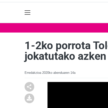
1-2ko porrota To
jokatutako azken
Erredakzioa
2020ko abenduaren 14a