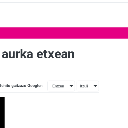
 aurka etxean
Gehitu gaitzazu Googlen
Entzun
Itzuli