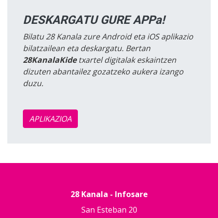
DESKARGATU GURE APPa!
Bilatu 28 Kanala zure Android eta iOS aplikazio
bilatzailean eta deskargatu. Bertan
28KanalaKide
txartel digitalak eskaintzen
dizuten abantailez gozatzeko aukera izango
duzu.
APLIKAZIOA
28 Kanala - Infosare
San Esteban 20