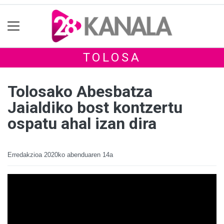
TOLOSA
Tolosako Abesbatza
Jaialdiko bost kontzertu
ospatu ahal izan dira
Erredakzioa
2020ko abenduaren 14a