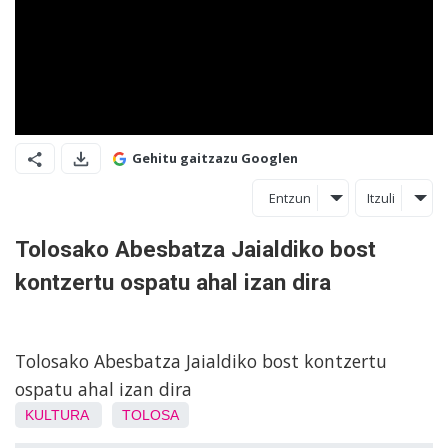
Gehitu gaitzazu Googlen
Entzun
Itzuli
Tolosako Abesbatza Jaialdiko bost
kontzertu ospatu ahal izan dira
Tolosako Abesbatza Jaialdiko bost kontzertu
ospatu ahal izan dira
KULTURA
TOLOSA