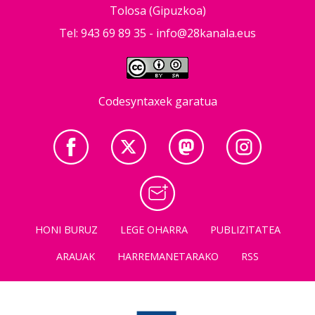
Tolosa (Gipuzkoa)
Tel: 943 69 89 35 -
info@28kanala.eus
Codesyntaxek garatua
HONI BURUZ
LEGE OHARRA
PUBLIZITATEA
ARAUAK
HARREMANETARAKO
RSS