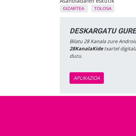
Asanbladaren eskutik
GIZARTEA
TOLOSA
DESKARGATU GURE
Bilatu 28 Kanala zure Android
28KanalaKide
txartel digita
duzu.
APLIKAZIOA