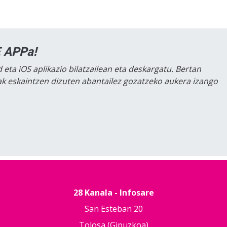
 APPa!
 eta iOS aplikazio bilatzailean eta deskargatu. Bertan
lak eskaintzen dizuten abantailez gozatzeko aukera izango
28 Kanala - Infosare
San Esteban 20
Tolosa (Gipuzkoa)