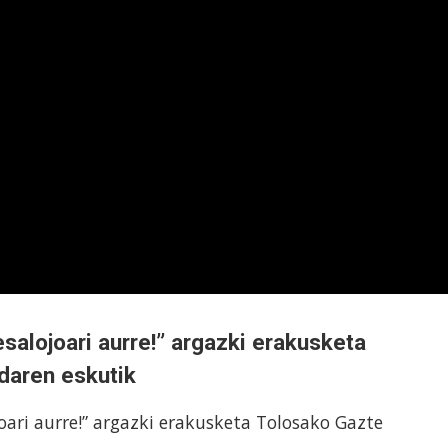
esalojoari aurre!” argazki erakusketa
daren eskutik
oari aurre!” argazki erakusketa Tolosako Gazte