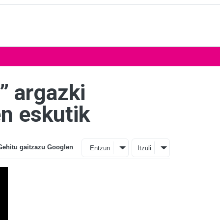
” argazki
n eskutik
Gehitu gaitzazu Googlen
Entzun
Itzuli