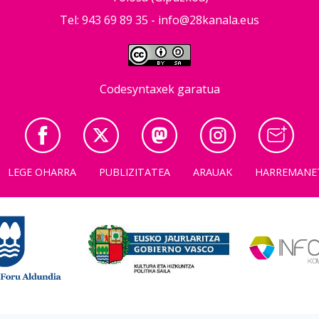
Tel: 943 69 89 35 -
info@28kanala.eus
Codesyntaxek garatua
LEGE OHARRA
PUBLIZITATEA
ARAUAK
HARREMANE