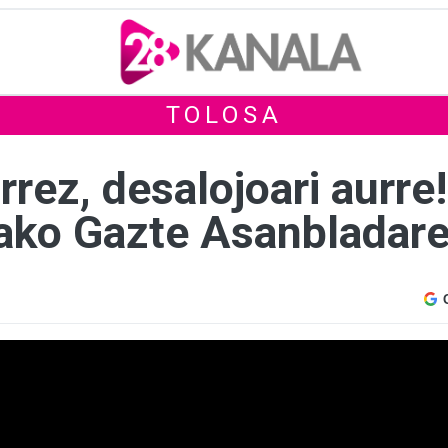
TOLOSA
rrez, desalojoari aurre!
ako Gazte Asanbladare