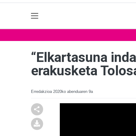
“Elkartasuna inda
erakusketa Tolos
Erredakzioa
2020ko abenduaren 9a