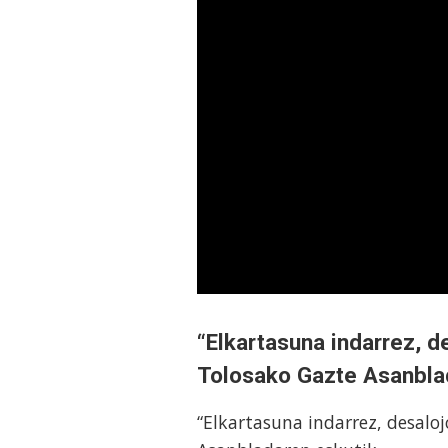
“Elkartasuna indarrez, d
Tolosako Gazte Asanbla
“Elkartasuna indarrez, desaloj