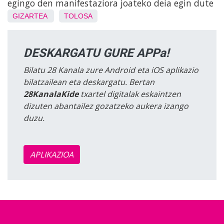
egingo den manifestaziora joateko deia egin dute
GIZARTEA
TOLOSA
DESKARGATU GURE APPa!
Bilatu 28 Kanala zure Android eta iOS aplikazio
bilatzailean eta deskargatu. Bertan
28KanalaKide
txartel digitalak eskaintzen
dizuten abantailez gozatzeko aukera izango
duzu.
APLIKAZIOA