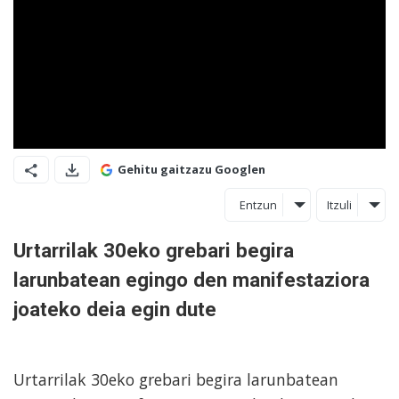
Gehitu gaitzazu Googlen
Entzun
Itzuli
Urtarrilak 30eko grebari begira
larunbatean egingo den manifestaziora
joateko deia egin dute
Urtarrilak 30eko grebari begira larunbatean