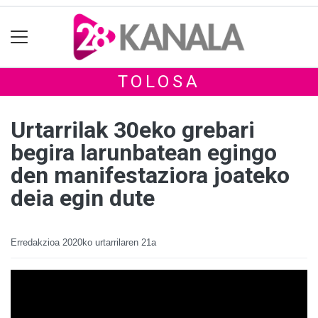
TOLOSA
Urtarrilak 30eko grebari
begira larunbatean egingo
den manifestaziora joateko
deia egin dute
Erredakzioa
2020ko urtarrilaren 21a