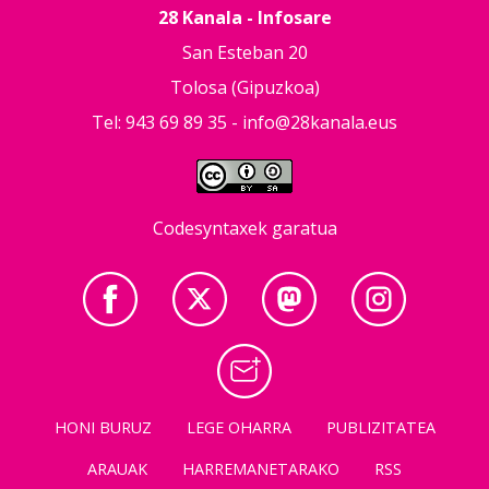
28 Kanala - Infosare
San Esteban 20
Tolosa (Gipuzkoa)
Tel: 943 69 89 35 -
info@28kanala.eus
Codesyntaxek garatua
HONI BURUZ
LEGE OHARRA
PUBLIZITATEA
ARAUAK
HARREMANETARAKO
RSS