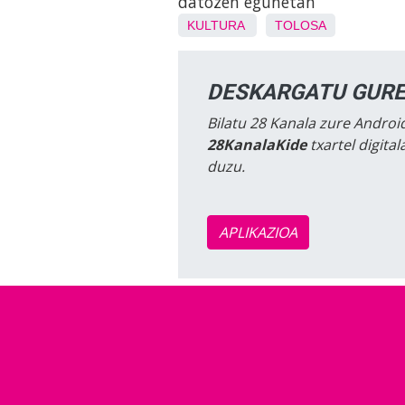
datozen egunetan
KULTURA
TOLOSA
DESKARGATU GURE
Bilatu 28 Kanala zure Android
28KanalaKide
txartel digita
duzu.
APLIKAZIOA