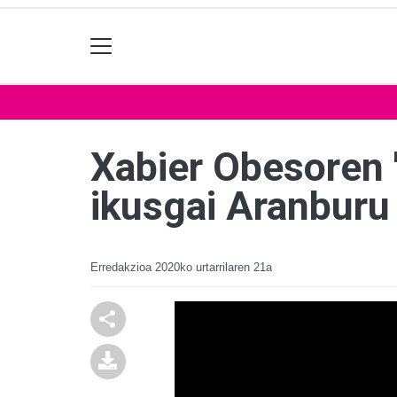
Xabier Obesoren 
ikusgai Aranburu
Erredakzioa
2020ko urtarrilaren 21a