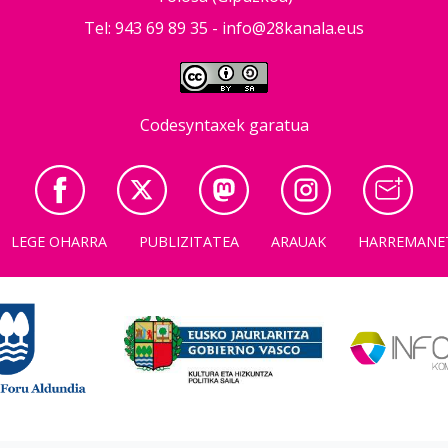
Tel: 943 69 89 35 -
info@28kanala.eus
Codesyntaxek garatua
LEGE OHARRA
PUBLIZITATEA
ARAUAK
HARREMANE