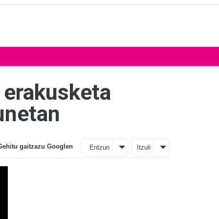
" erakusketa
unetan
Gehitu gaitzazu Googlen
Entzun
Itzuli