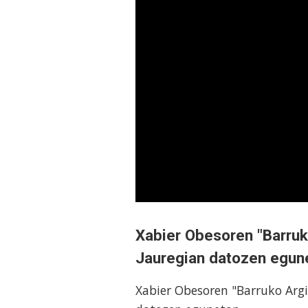
Xabier Obesoren "Barruk
Jauregian datozen egun
Xabier Obesoren "Barruko Argi