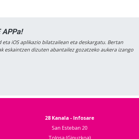
 APPa!
 eta iOS aplikazio bilatzailean eta deskargatu. Bertan
lak eskaintzen dizuten abantailez gozatzeko aukera izango
28 Kanala - Infosare
San Esteban 20
Tolosa (Gipuzkoa)