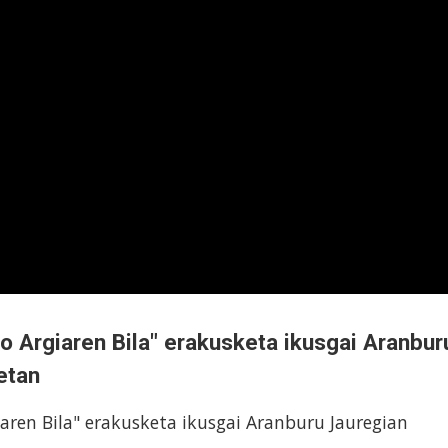
o Argiaren Bila" erakusketa ikusgai Aranbur
etan
aren Bila" erakusketa ikusgai Aranburu Jauregian