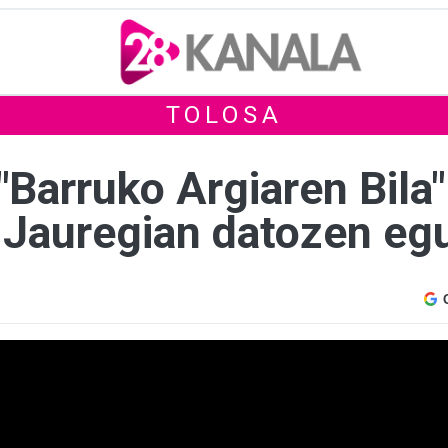
TOLOSA
"Barruko Argiaren Bila
 Jauregian datozen eg