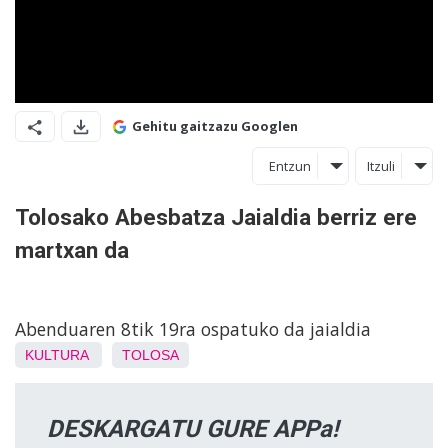
Gehitu gaitzazu Googlen
Entzun
Itzuli
Tolosako Abesbatza Jaialdia berriz ere
martxan da
Abenduaren 8tik 19ra ospatuko da jaialdia
KULTURA
TOLOSA
DESKARGATU GURE APPa!