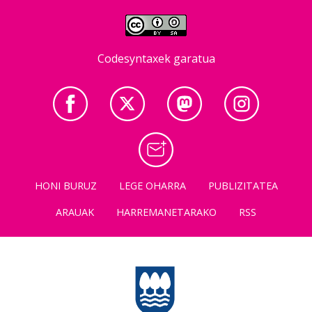
Codesyntaxek garatua
HONI BURUZ
LEGE OHARRA
PUBLIZITATEA
ARAUAK
HARREMANETARAKO
RSS