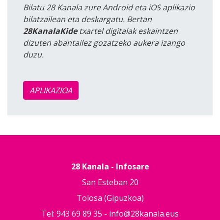
Bilatu 28 Kanala zure Android eta iOS aplikazio
bilatzailean eta deskargatu. Bertan
28KanalaKide
txartel digitalak eskaintzen
dizuten abantailez gozatzeko aukera izango
duzu.
APLIKAZIOA
28 Kanala - Infosare
San Esteban 20
Tolosa (Gipuzkoa)
Tel: 943 69 89 35 -
info@28kanala.eus