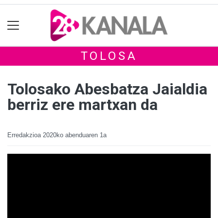
TOLOSA
Tolosako Abesbatza Jaialdia
berriz ere martxan da
Erredakzioa
2020ko abenduaren 1a