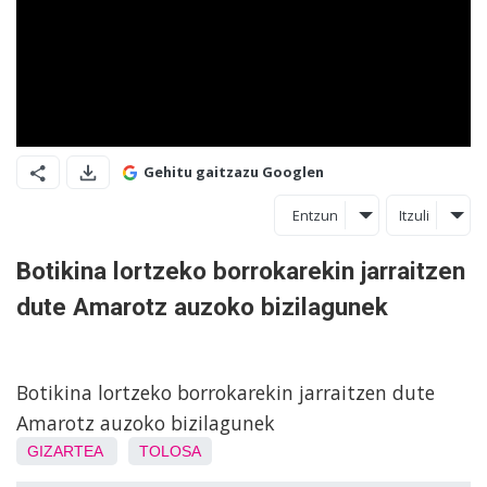
Gehitu gaitzazu Googlen
Entzun
Itzuli
Botikina lortzeko borrokarekin jarraitzen
dute Amarotz auzoko bizilagunek
Botikina lortzeko borrokarekin jarraitzen dute
Amarotz auzoko bizilagunek
GIZARTEA
TOLOSA