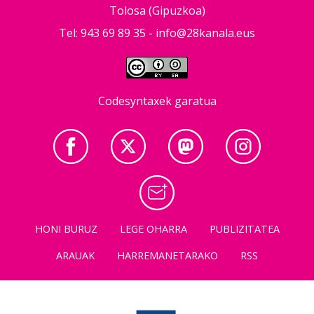
Tolosa (Gipuzkoa)
Tel: 943 69 89 35 -
info@28kanala.eus
Codesyntaxek garatua
HONI BURUZ
LEGE OHARRA
PUBLIZITATEA
ARAUAK
HARREMANETARAKO
RSS