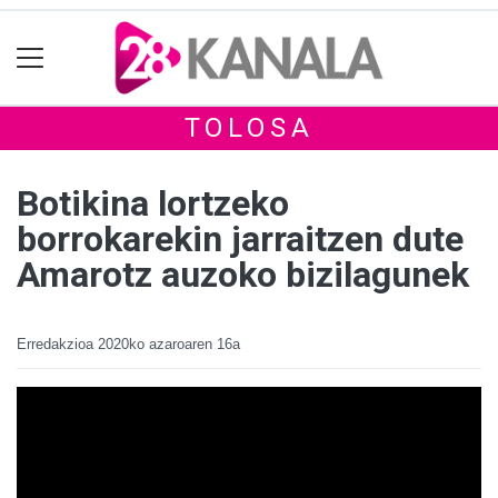
TOLOSA
Botikina lortzeko
borrokarekin jarraitzen dute
Amarotz auzoko bizilagunek
Erredakzioa
2020ko azaroaren 16a