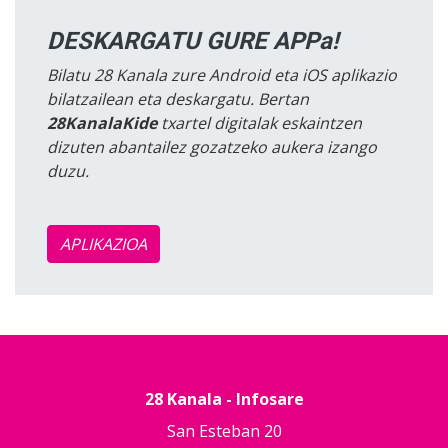
DESKARGATU GURE APPa!
Bilatu 28 Kanala zure Android eta iOS aplikazio
bilatzailean eta deskargatu. Bertan
28KanalaKide
txartel digitalak eskaintzen
dizuten abantailez gozatzeko aukera izango
duzu.
APLIKAZIOA
28 Kanala - Infosare
San Esteban 20