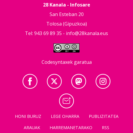
28 Kanala - Infosare
San Esteban 20
Tolosa (Gipuzkoa)
Tel: 943 69 89 35 -
info@28kanala.eus
Codesyntaxek garatua
HONI BURUZ
LEGE OHARRA
PUBLIZITATEA
ARAUAK
HARREMANETARAKO
RSS