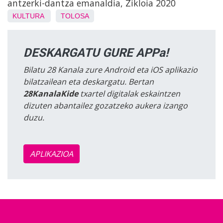
antzerki-dantza emanaldia, Zikloia 2020
KULTURA
TOLOSA
DESKARGATU GURE APPa!
Bilatu 28 Kanala zure Android eta iOS aplikazio
bilatzailean eta deskargatu. Bertan
28KanalaKide
txartel digitalak eskaintzen
dizuten abantailez gozatzeko aukera izango
duzu.
APLIKAZIOA