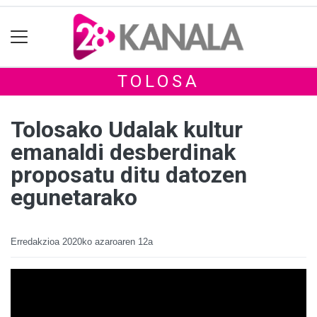
TOLOSA
Tolosako Udalak kultur
emanaldi desberdinak
proposatu ditu datozen
egunetarako
Erredakzioa
2020ko azaroaren 12a