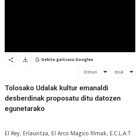
Gehitu gaitzazu Googlen
Entzun
Itzuli
Tolosako Udalak kultur emanaldi
desberdinak proposatu ditu datozen
egunetarako
El Rey, Erlauntza, El Arco Magico filmak, E.C.L.A.T