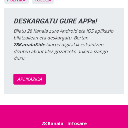
POLITIKA
TOLOSA
DESKARGATU GURE APPa!
Bilatu 28 Kanala zure Android eta iOS aplikazio
bilatzailean eta deskargatu. Bertan
28KanalaKide
txartel digitalak eskaintzen
dizuten abantailez gozatzeko aukera izango
duzu.
APLIKAZIOA
28 Kanala - Infosare