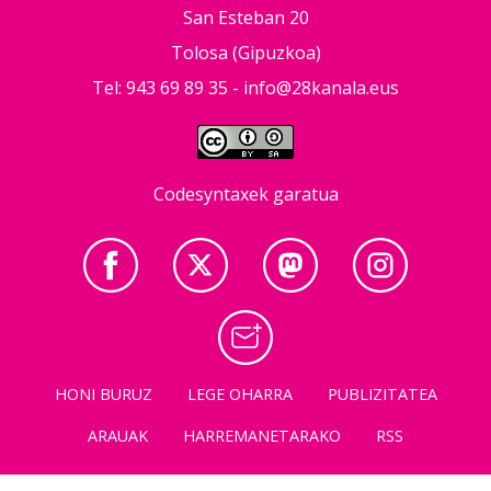
San Esteban 20
Tolosa (Gipuzkoa)
Tel: 943 69 89 35 -
info@28kanala.eus
Codesyntaxek garatua
HONI BURUZ
LEGE OHARRA
PUBLIZITATEA
ARAUAK
HARREMANETARAKO
RSS