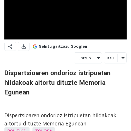
Gehitu gaitzazu Googlen
Entzun
Itzuli
Dispertsioaren ondorioz istripuetan
hildakoak aitortu dituzte Memoria
Egunean
Dispertsioaren ondorioz istripuetan hildakoak
aitortu dituzte Memoria Egunean