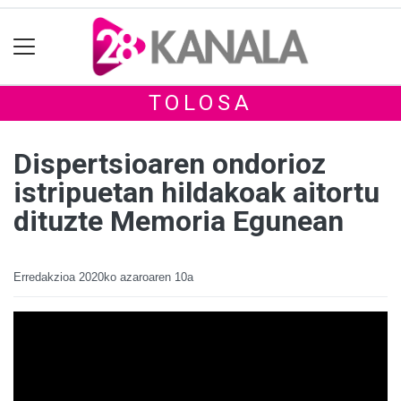
TOLOSA
Dispertsioaren ondorioz
istripuetan hildakoak aitortu
dituzte Memoria Egunean
Erredakzioa
2020ko azaroaren 10a