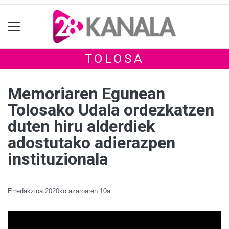
TOLOSA
Memoriaren Egunean
Tolosako Udala ordezkatzen
duten hiru alderdiek
adostutako adierazpen
instituzionala
Erredakzioa
2020ko azaroaren 10a