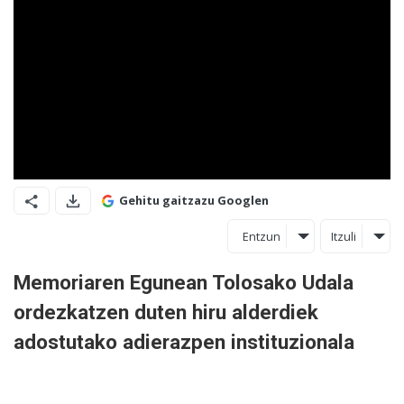
Gehitu gaitzazu Googlen
Entzun
Itzuli
Memoriaren Egunean Tolosako Udala
ordezkatzen duten hiru alderdiek
adostutako adierazpen instituzionala