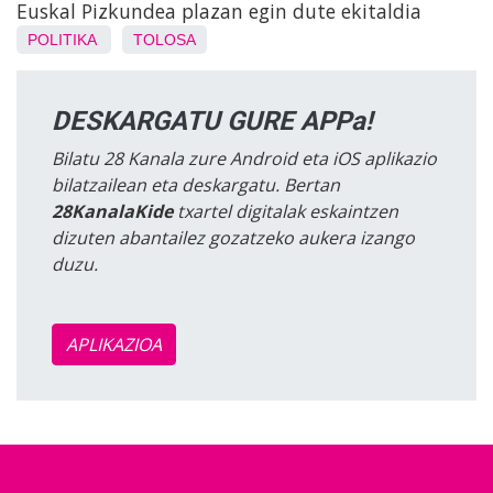
Euskal Pizkundea plazan egin dute ekitaldia
POLITIKA
TOLOSA
DESKARGATU GURE APPa!
Bilatu 28 Kanala zure Android eta iOS aplikazio
bilatzailean eta deskargatu. Bertan
28KanalaKide
txartel digitalak eskaintzen
dizuten abantailez gozatzeko aukera izango
duzu.
APLIKAZIOA