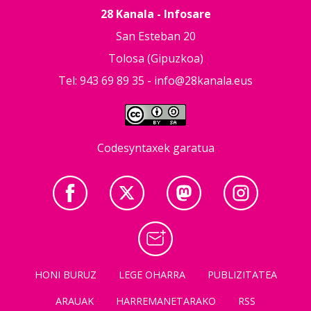
28 Kanala - Infosare
San Esteban 20
Tolosa (Gipuzkoa)
Tel: 943 69 89 35 -
info@28kanala.eus
Codesyntaxek garatua
HONI BURUZ
LEGE OHARRA
PUBLIZITATEA
ARAUAK
HARREMANETARAKO
RSS