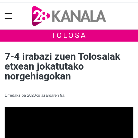
TOLOSA
7-4 irabazi zuen Tolosalak
etxean jokatutako
norgehiagokan
Erredakzioa
2020ko azaroaren 9a