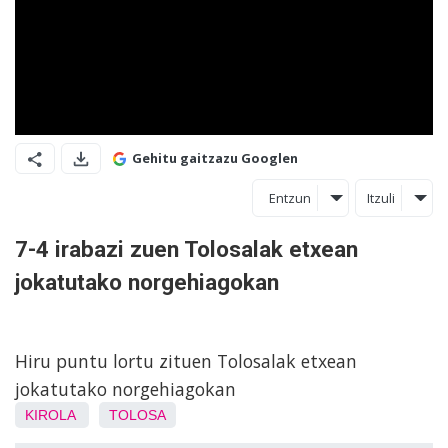
Gehitu gaitzazu Googlen
Entzun
Itzuli
7-4 irabazi zuen Tolosalak etxean
jokatutako norgehiagokan
Hiru puntu lortu zituen Tolosalak etxean
jokatutako norgehiagokan
KIROLA
TOLOSA