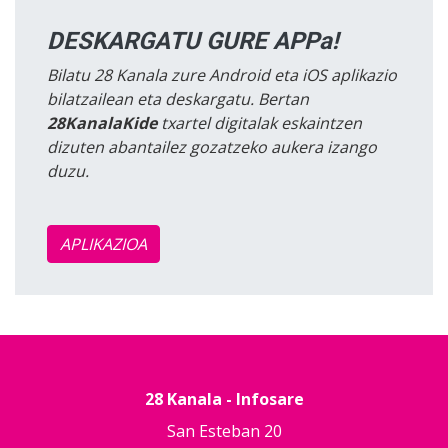
DESKARGATU GURE APPa!
Bilatu 28 Kanala zure Android eta iOS aplikazio
bilatzailean eta deskargatu. Bertan
28KanalaKide
txartel digitalak eskaintzen
dizuten abantailez gozatzeko aukera izango
duzu.
APLIKAZIOA
28 Kanala - Infosare
San Esteban 20