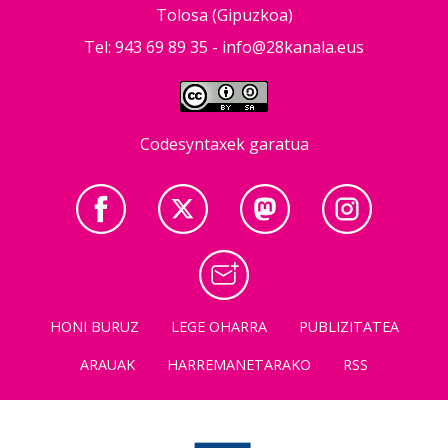
Tolosa (Gipuzkoa)
Tel: 943 69 89 35 -
info@28kanala.eus
Codesyntaxek garatua
HONI BURUZ
LEGE OHARRA
PUBLIZITATEA
ARAUAK
HARREMANETARAKO
RSS