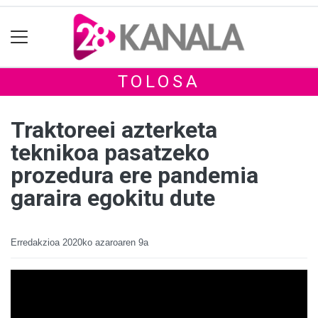
TOLOSA
Traktoreei azterketa
teknikoa pasatzeko
prozedura ere pandemia
garaira egokitu dute
Erredakzioa
2020ko azaroaren 9a