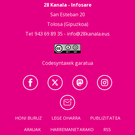
28 Kanala - Infosare
San Esteban 20
Tolosa (Gipuzkoa)
Tel: 943 69 89 35 -
info@28kanala.eus
Codesyntaxek garatua
HONI BURUZ
LEGE OHARRA
PUBLIZITATEA
ARAUAK
HARREMANETARAKO
RSS