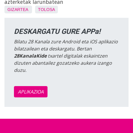
azterketak larunbatean
GIZARTEA
TOLOSA
DESKARGATU GURE APPa!
Bilatu 28 Kanala zure Android eta iOS aplikazio
bilatzailean eta deskargatu. Bertan
28KanalaKide
txartel digitalak eskaintzen
dizuten abantailez gozatzeko aukera izango
duzu.
APLIKAZIOA