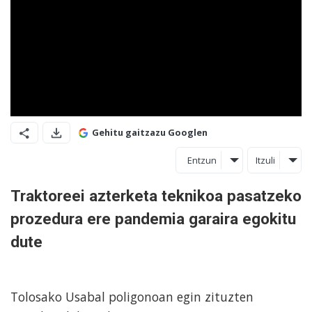
Gehitu gaitzazu Googlen
Entzun
Itzuli
Traktoreei azterketa teknikoa pasatzeko
prozedura ere pandemia garaira egokitu
dute
Tolosako Usabal poligonoan egin zituzten