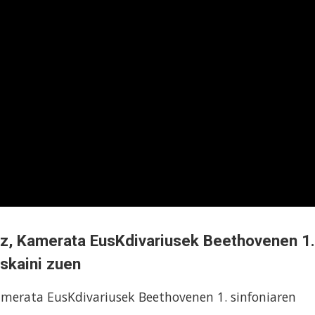
uz, Kamerata EusKdivariusek Beethovenen 1.
skaini zuen
amerata EusKdivariusek Beethovenen 1. sinfoniaren