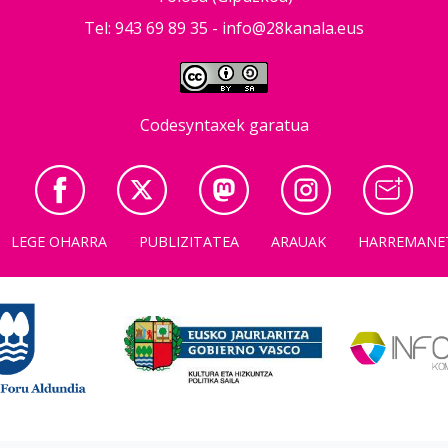
Tel: 943 69 89 35 -
info@28kanala.eus
Codesyntaxek garatua
LEGE OHARRA
PUBLIZITATEA
ARAUAK
HARREMANE