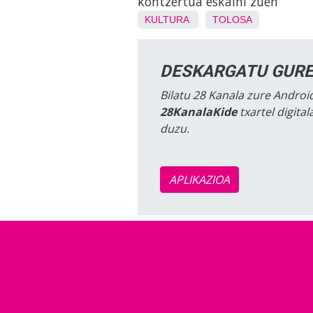
kontzertua eskaini zuen
KULTURA
TOLOSA
DESKARGATU GURE
Bilatu 28 Kanala zure Android
28KanalaKide
txartel digita
duzu.
APLIKAZIOA