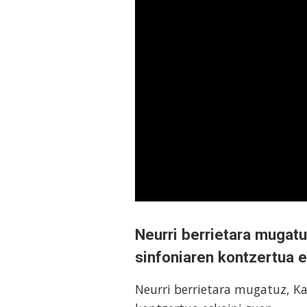
Neurri berrietara mugat
sinfoniaren kontzertua e
Neurri berrietara mugatuz, K