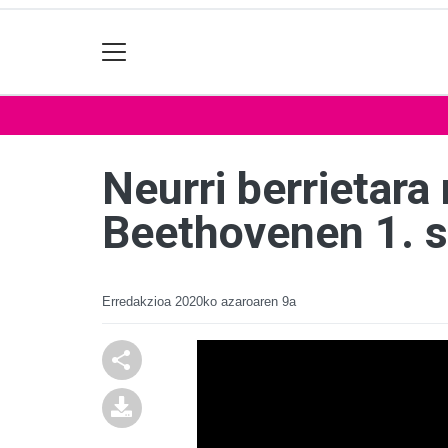
Neurri berrietar
Beethovenen 1. s
Erredakzioa
2020ko azaroaren 9a