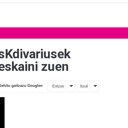
sKdivariusek
eskaini zuen
Gehitu gaitzazu Googlen
Entzun
Itzuli