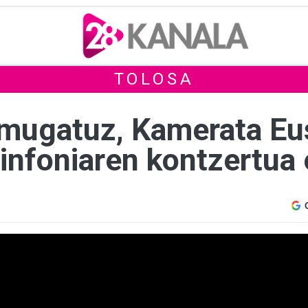
TOLOSA
a mugatuz, Kamerata Eu
infoniaren kontzertua 