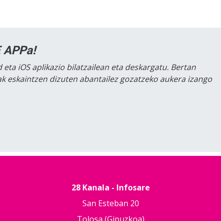
 APPa!
 eta iOS aplikazio bilatzailean eta deskargatu. Bertan
lak eskaintzen dizuten abantailez gozatzeko aukera izango
28 Kanala - Infosare
San Esteban 20
Tolosa (Gipuzkoa)