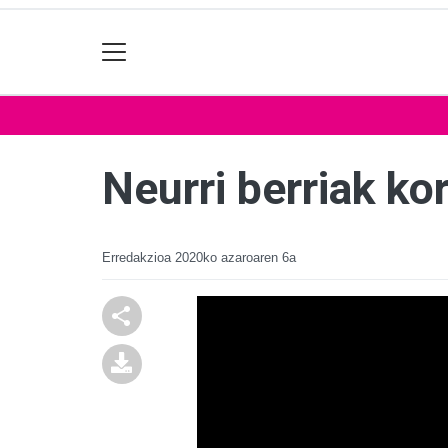
Neurri berriak ko
Erredakzioa
2020ko azaroaren 6a