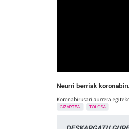
Neurri berriak koronabir
Koronabirusari aurrera egitek
GIZARTEA
TOLOSA
DESKARGATU GURE