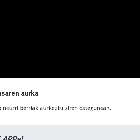
usaren aurka
o neurri berriak aurkeztu ziren ostegunean.
 APPa!