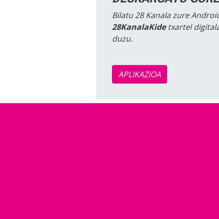
Bilatu 28 Kanala zure Android
28KanalaKide
txartel digita
duzu.
APLIKAZIOA