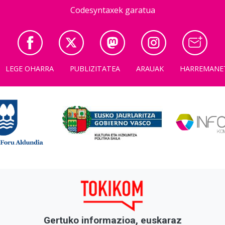
Codesyntaxek garatua
LEGE OHARRA
PUBLIZITATEA
ARAUAK
HARREMANE
Gertuko informazioa, euskaraz