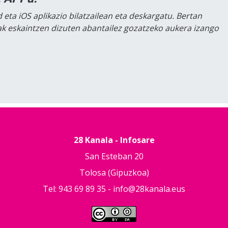
 eta iOS aplikazio bilatzailean eta deskargatu. Bertan
lak eskaintzen dizuten abantailez gozatzeko aukera izango
28 Kanala - Infosare
San Esteban 20
Tolosa (Gipuzkoa)
Tel: 943 69 89 35 -
info@28kanala.eus