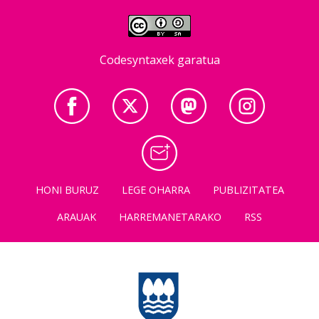
Codesyntaxek garatua
HONI BURUZ
LEGE OHARRA
PUBLIZITATEA
ARAUAK
HARREMANETARAKO
RSS