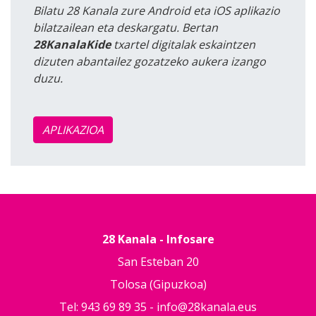
Bilatu 28 Kanala zure Android eta iOS aplikazio
bilatzailean eta deskargatu. Bertan
28KanalaKide
txartel digitalak eskaintzen
dizuten abantailez gozatzeko aukera izango
duzu.
APLIKAZIOA
28 Kanala - Infosare
San Esteban 20
Tolosa (Gipuzkoa)
Tel: 943 69 89 35 -
info@28kanala.eus