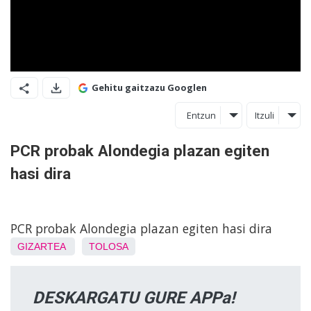
Gehitu gaitzazu Googlen
Entzun
Itzuli
PCR probak Alondegia plazan egiten
hasi dira
PCR probak Alondegia plazan egiten hasi dira
GIZARTEA
TOLOSA
DESKARGATU GURE APPa!