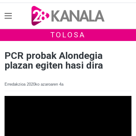
TOLOSA
PCR probak Alondegia
plazan egiten hasi dira
Erredakzioa
2020ko azaroaren 4a