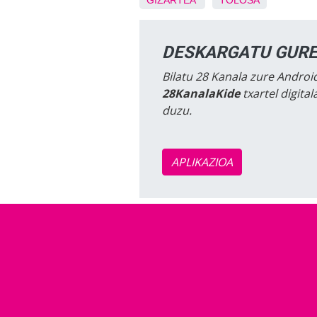
GIZARTEA
TOLOSA
DESKARGATU GURE
Bilatu 28 Kanala zure Android
28KanalaKide
txartel digita
duzu.
APLIKAZIOA