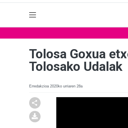
Tolosa Goxua etx
Tolosako Udalak
Erredakzioa
2020ko urriaren 28a