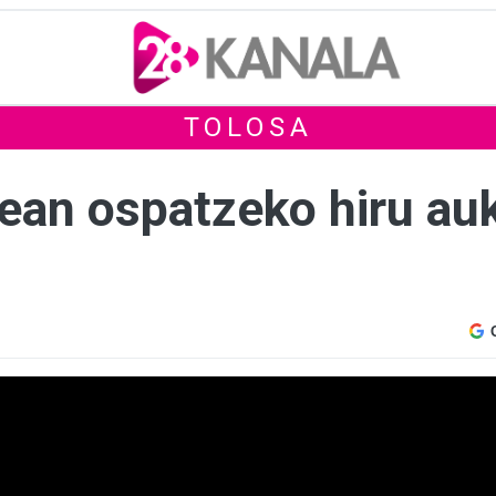
TOLOSA
ean ospatzeko hiru auk