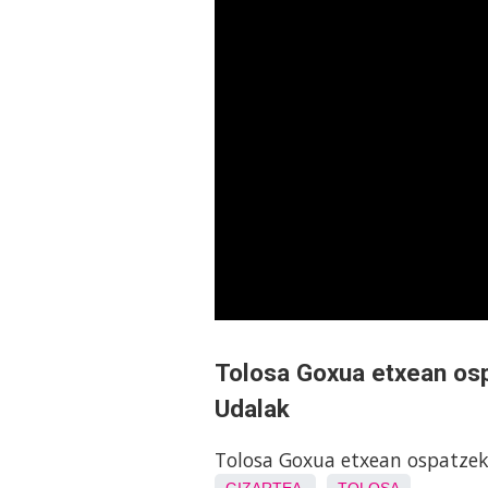
Tolosa Goxua etxean osp
Udalak
Tolosa Goxua etxean ospatzek