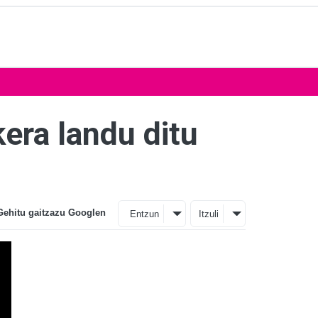
era landu ditu
Gehitu gaitzazu Googlen
Entzun
Itzuli