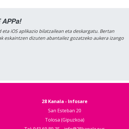
 APPa!
 eta iOS aplikazio bilatzailean eta deskargatu. Bertan
lak eskaintzen dizuten abantailez gozatzeko aukera izango
28 Kanala - Infosare
San Esteban 20
Tolosa (Gipuzkoa)
Tel: 943 69 89 35 -
info@28kanala.eus