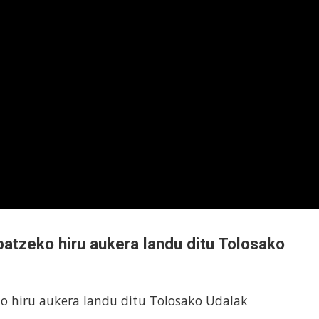
atzeko hiru aukera landu ditu Tolosako
o hiru aukera landu ditu Tolosako Udalak