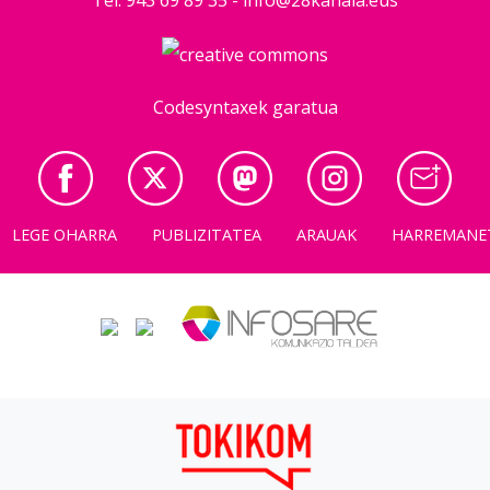
Codesyntaxek garatua
LEGE OHARRA
PUBLIZITATEA
ARAUAK
HARREMANE