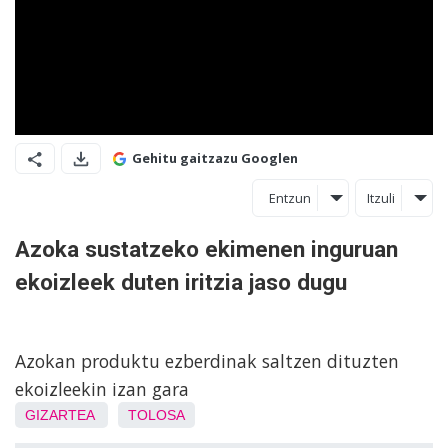
Gehitu gaitzazu Googlen
Entzun
Itzuli
Azoka sustatzeko ekimenen inguruan
ekoizleek duten iritzia jaso dugu
Azokan produktu ezberdinak saltzen dituzten
ekoizleekin izan gara
GIZARTEA
TOLOSA