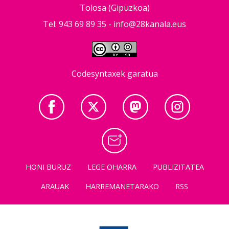
Tolosa (Gipuzkoa)
Tel: 943 69 89 35 -
info@28kanala.eus
Codesyntaxek garatua
HONI BURUZ
LEGE OHARRA
PUBLIZITATEA
ARAUAK
HARREMANETARAKO
RSS