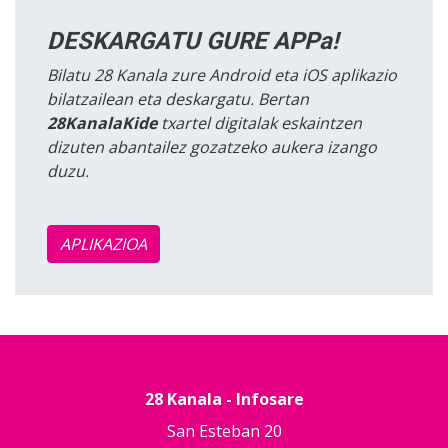
DESKARGATU GURE APPa!
Bilatu 28 Kanala zure Android eta iOS aplikazio
bilatzailean eta deskargatu. Bertan
28KanalaKide
txartel digitalak eskaintzen
dizuten abantailez gozatzeko aukera izango
duzu.
APLIKAZIOA
28 Kanala - Infosare
San Esteban 20