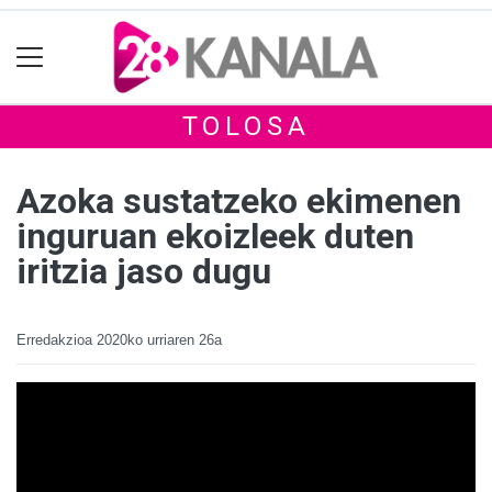
TOLOSA
Azoka sustatzeko ekimenen
inguruan ekoizleek duten
iritzia jaso dugu
Erredakzioa
2020ko urriaren 26a