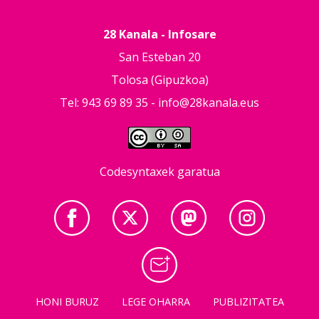
28 Kanala - Infosare
San Esteban 20
Tolosa (Gipuzkoa)
Tel: 943 69 89 35 -
info@28kanala.eus
Codesyntaxek garatua
HONI BURUZ
LEGE OHARRA
PUBLIZITATEA