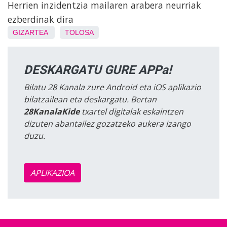
Herrien inzidentzia mailaren arabera neurriak
ezberdinak dira
GIZARTEA
TOLOSA
DESKARGATU GURE APPa!
Bilatu 28 Kanala zure Android eta iOS aplikazio
bilatzailean eta deskargatu. Bertan
28KanalaKide
txartel digitalak eskaintzen
dizuten abantailez gozatzeko aukera izango
duzu.
APLIKAZIOA