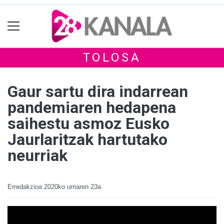
TOLOSA
Gaur sartu dira indarrean
pandemiaren hedapena
saihestu asmoz Eusko
Jaurlaritzak hartutako
neurriak
Erredakzioa
2020ko urriaren 23a