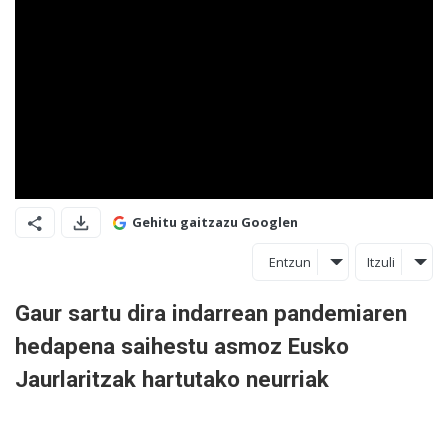
Gehitu gaitzazu Googlen
Entzun
Itzuli
Gaur sartu dira indarrean pandemiaren
hedapena saihestu asmoz Eusko
Jaurlaritzak hartutako neurriak