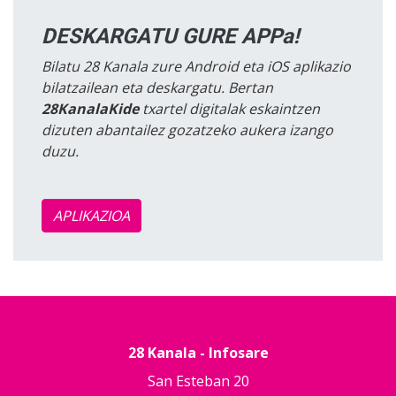
DESKARGATU GURE APPa!
Bilatu 28 Kanala zure Android eta iOS aplikazio
bilatzailean eta deskargatu. Bertan
28KanalaKide
txartel digitalak eskaintzen
dizuten abantailez gozatzeko aukera izango
duzu.
APLIKAZIOA
28 Kanala - Infosare
San Esteban 20