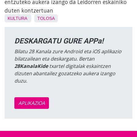
entzuteko aukera izango da Leidorren eskainiko
duten kontzertuan
KULTURA
TOLOSA
DESKARGATU GURE APPa!
Bilatu 28 Kanala zure Android eta iOS aplikazio
bilatzailean eta deskargatu. Bertan
28KanalaKide
txartel digitalak eskaintzen
dizuten abantailez gozatzeko aukera izango
duzu.
APLIKAZIOA