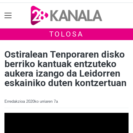
TOLOSA
Ostiralean Tenporaren disko
berriko kantuak entzuteko
aukera izango da Leidorren
eskainiko duten kontzertuan
Erredakzioa
2020ko urriaren 7a