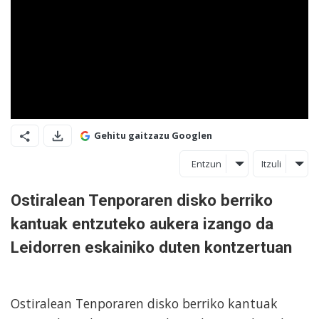
Gehitu gaitzazu Googlen
Entzun
Itzuli
Ostiralean Tenporaren disko berriko
kantuak entzuteko aukera izango da
Leidorren eskainiko duten kontzertuan
Ostiralean Tenporaren disko berriko kantuak