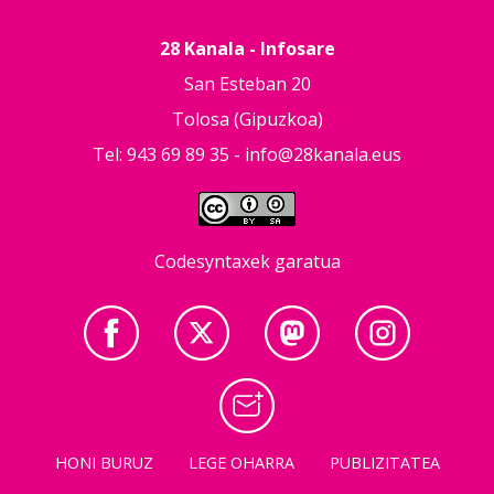
28 Kanala - Infosare
San Esteban 20
Tolosa (Gipuzkoa)
Tel: 943 69 89 35 -
info@28kanala.eus
Codesyntaxek garatua
HONI BURUZ
LEGE OHARRA
PUBLIZITATEA