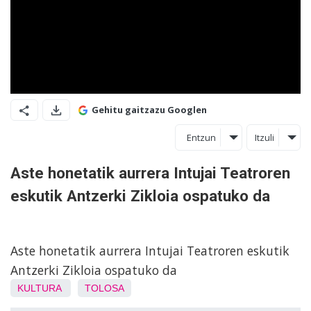
Gehitu gaitzazu Googlen
Entzun
Itzuli
Aste honetatik aurrera Intujai Teatroren
eskutik Antzerki Zikloia ospatuko da
Aste honetatik aurrera Intujai Teatroren eskutik
Antzerki Zikloia ospatuko da
KULTURA
TOLOSA