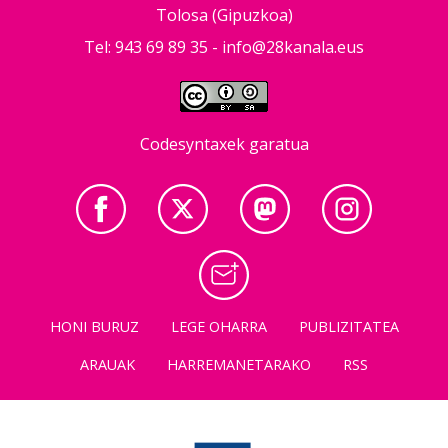
Tolosa (Gipuzkoa)
Tel: 943 69 89 35 -
info@28kanala.eus
Codesyntaxek garatua
HONI BURUZ
LEGE OHARRA
PUBLIZITATEA
ARAUAK
HARREMANETARAKO
RSS