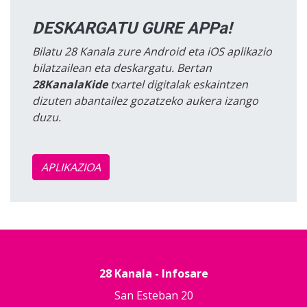
DESKARGATU GURE APPa!
Bilatu 28 Kanala zure Android eta iOS aplikazio
bilatzailean eta deskargatu. Bertan
28KanalaKide
txartel digitalak eskaintzen
dizuten abantailez gozatzeko aukera izango
duzu.
APLIKAZIOA
28 Kanala - Infosare
San Esteban 20