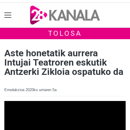
TOLOSA
Aste honetatik aurrera
Intujai Teatroren eskutik
Antzerki Zikloia ospatuko da
Erredakzioa
2020ko urriaren 5a