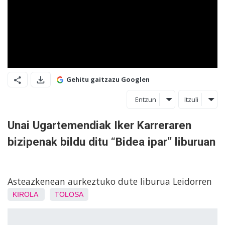
Gehitu gaitzazu Googlen
Entzun
Itzuli
Unai Ugartemendiak Iker Karreraren
bizipenak bildu ditu “Bidea ipar” liburuan
Asteazkenean aurkeztuko dute liburua Leidorren
KIROLA
TOLOSA