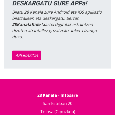
DESKARGATU GURE APPa!
Bilatu 28 Kanala zure Android eta iOS aplikazio
bilatzailean eta deskargatu. Bertan
28KanalaKide
txartel digitalak eskaintzen
dizuten abantailez gozatzeko aukera izango
duzu.
APLIKAZIOA
28 Kanala - Infosare
San Esteban 20
Tolosa (Gipuzkoa)