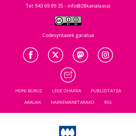
Tel: 943 69 89 35 -
info@28kanala.eus
Codesyntaxek garatua
HONI BURUZ
LEGE OHARRA
PUBLIZITATEA
ARAUAK
HARREMANETARAKO
RSS