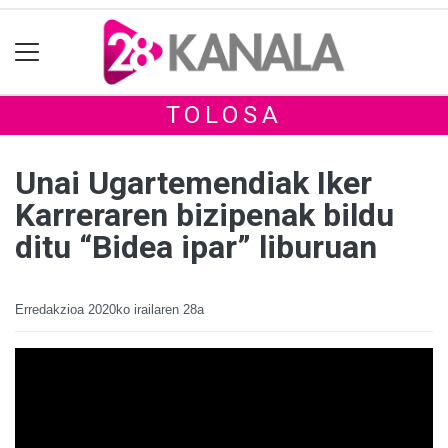
TOLOSA
Unai Ugartemendiak Iker
Karreraren bizipenak bildu
ditu “Bidea ipar” liburuan
Erredakzioa
2020ko irailaren 28a