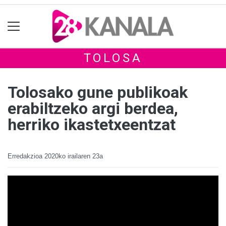
TOLOSA
Tolosako gune publikoak
erabiltzeko argi berdea,
herriko ikastetxeentzat
Erredakzioa
2020ko irailaren 23a