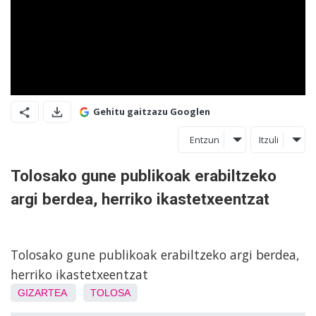
Gehitu gaitzazu Googlen
Entzun
Itzuli
Tolosako gune publikoak erabiltzeko
argi berdea, herriko ikastetxeentzat
Tolosako gune publikoak erabiltzeko argi berdea,
herriko ikastetxeentzat
GIZARTEA
TOLOSA