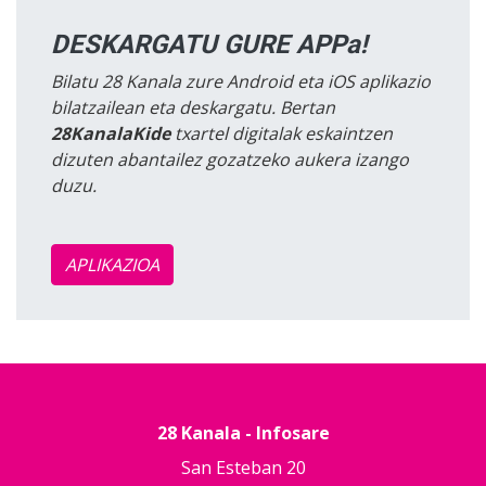
DESKARGATU GURE APPa!
Bilatu 28 Kanala zure Android eta iOS aplikazio
bilatzailean eta deskargatu. Bertan
28KanalaKide
txartel digitalak eskaintzen
dizuten abantailez gozatzeko aukera izango
duzu.
APLIKAZIOA
28 Kanala - Infosare
San Esteban 20