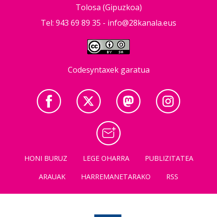
Tolosa (Gipuzkoa)
Tel: 943 69 89 35 -
info@28kanala.eus
Codesyntaxek garatua
HONI BURUZ
LEGE OHARRA
PUBLIZITATEA
ARAUAK
HARREMANETARAKO
RSS