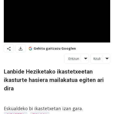
Gehitu gaitzazu Googlen
Entzun
Itzuli
Lanbide Heziketako ikastetxeetan
ikasturte hasiera mailakatua egiten ari
dira
Eskualdeko bi ikastetxetan izan gara.