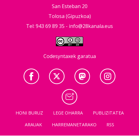
San Esteban 20
Tolosa (Gipuzkoa)
Tel: 943 69 89 35 -
info@28kanala.eus
Codesyntaxek garatua
HONI BURUZ
LEGE OHARRA
PUBLIZITATEA
ARAUAK
HARREMANETARAKO
RSS