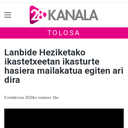
TOLOSA
Lanbide Heziketako
ikastetxeetan ikasturte
hasiera mailakatua egiten ari
dira
Erredakzioa
2020ko irailaren 18a