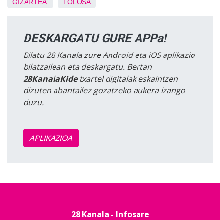
GIZARTEA
TOLOSA
DESKARGATU GURE APPa!
Bilatu 28 Kanala zure Android eta iOS aplikazio
bilatzailean eta deskargatu. Bertan
28KanalaKide
txartel digitalak eskaintzen
dizuten abantailez gozatzeko aukera izango
duzu.
APLIKAZIOA
28 Kanala - Infosare