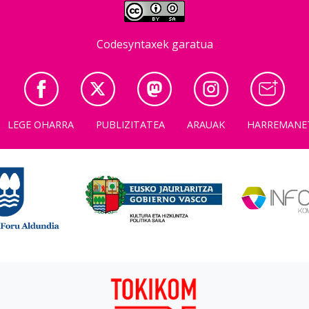
Codesyntaxek garatua
LEGE OHARRA
PUBLIZITATEA
ARAUAK
HARREMANE