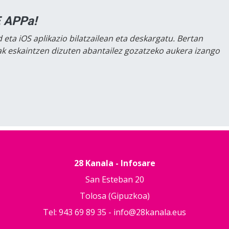
 APPa!
 eta iOS aplikazio bilatzailean eta deskargatu. Bertan
lak eskaintzen dizuten abantailez gozatzeko aukera izango
28 Kanala - Infosare
San Esteban 20
Tolosa (Gipuzkoa)
Tel: 943 69 89 35 -
info@28kanala.eus