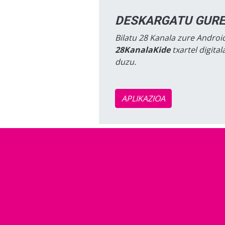
DESKARGATU GURE
Bilatu 28 Kanala zure Android
28KanalaKide
txartel digita
duzu.
APLIKAZIOA