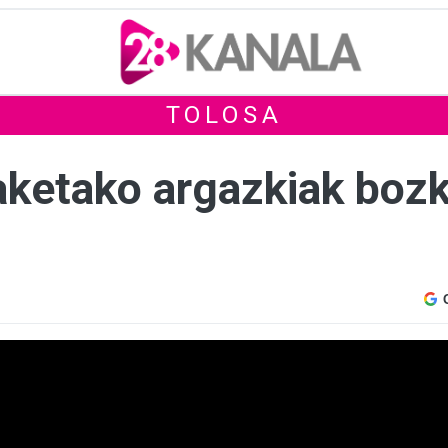
TOLOSA
iaketako argazkiak boz