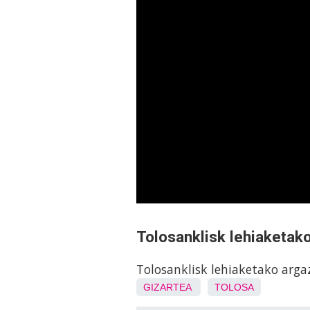
Tolosanklisk lehiaketak
Tolosanklisk lehiaketako arg
GIZARTEA
TOLOSA