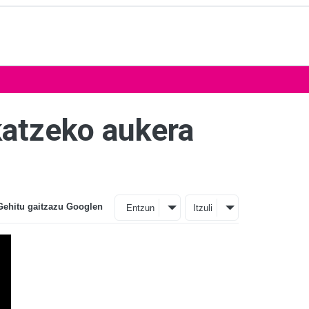
katzeko aukera
Gehitu gaitzazu Googlen
Entzun
Itzuli