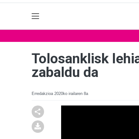
Tolosanklisk leh
zabaldu da
Erredakzioa
2020ko irailaren 8a