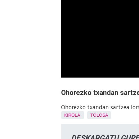
Ohorezko txandan sartze
Ohorezko txandan sartzea lor
KIROLA
TOLOSA
DESKARGATU GURE