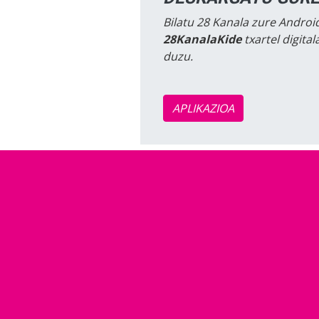
Bilatu 28 Kanala zure Android
28KanalaKide
txartel digita
duzu.
APLIKAZIOA