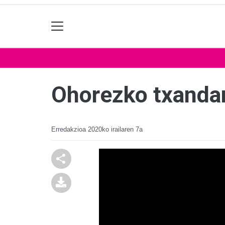
Ohorezko txandan
Erredakzioa
2020ko irailaren 7a