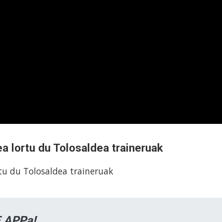
a lortu du Tolosaldea traineruak
tu du Tolosaldea traineruak
 APPa!