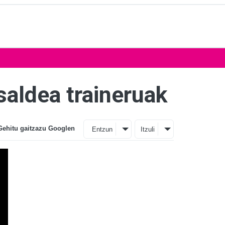
saldea traineruak
Gehitu gaitzazu Googlen
Entzun
Itzuli