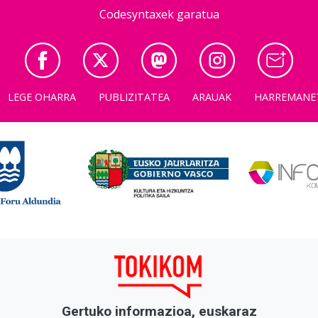
Codesyntaxek garatua
LEGE OHARRA
PUBLIZITATEA
ARAUAK
HARREMANE
Gertuko informazioa, euskaraz