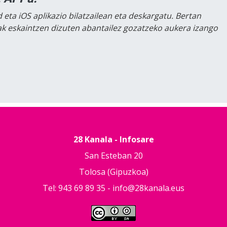
 eta iOS aplikazio bilatzailean eta deskargatu. Bertan
lak eskaintzen dizuten abantailez gozatzeko aukera izango
28 Kanala - Infosare
San Esteban 20
Tolosa (Gipuzkoa)
Tel: 943 69 89 35 -
info@28kanala.eus