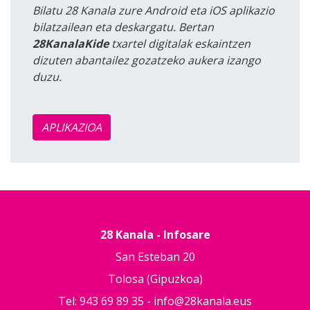
Bilatu 28 Kanala zure Android eta iOS aplikazio
bilatzailean eta deskargatu. Bertan
28KanalaKide
txartel digitalak eskaintzen
dizuten abantailez gozatzeko aukera izango
duzu.
APLIKAZIOA
28 Kanala - Infosare
San Esteban 20
Tolosa (Gipuzkoa)
Tel: 943 69 89 35 -
info@28kanala.eus