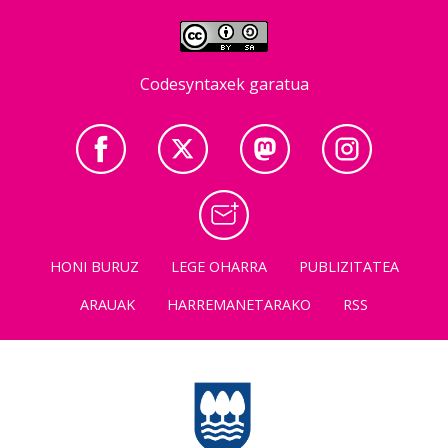
Codesyntaxek garatua
HONI BURUZ
LEGE OHARRA
PUBLIZITATEA
ARAUAK
HARREMANETARAKO
RSS