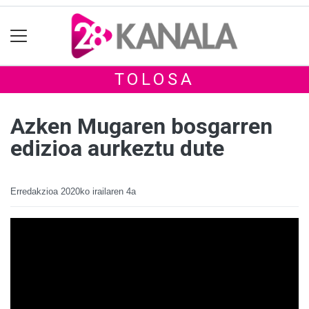
TOLOSA
Azken Mugaren bosgarren
edizioa aurkeztu dute
Erredakzioa
2020ko irailaren 4a